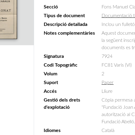
Secció
Fons Manuel Cla
Tipus de document
Documentació t
Descripció detallada
Inclou un fullet
Notes complementàries
Aquest document
la següent inscri
documents es tr
Signatura
7924
Codi Topogràfic
FC81 Varis (VI)
Volum
2
Suport
Paper
Accés
Lliure
Gestió dels drets
Còpia permesa am
d'explotació
"Fundació Joan A
autorització al 
Fundació Abelló
Idiomes
Català