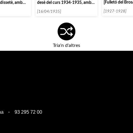
[Fulletó del Bro
desè del curs 1934-1935, amb
 dissetè, amb
Otto Klemperer i l’Orquestra
[1927-1928]
Pau Casals]
[16/04/1935]
Tria'n d'altres
na
93 295 72 00