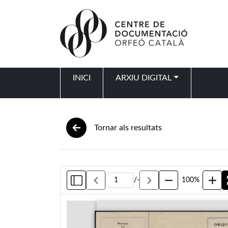
Vés al contingut
INICI
ARXIU DIGITAL
Navegació principal
Tornar als resultats
/
-
100%