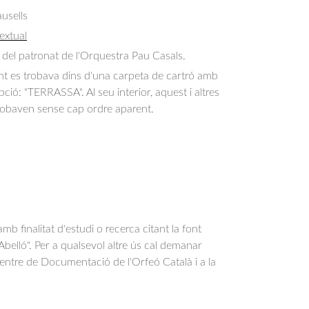
usells
extual
ó del patronat de l'Orquestra Pau Casals.
 es trobava dins d'una carpeta de cartró amb
pció: "TERRASSA". Al seu interior, aquest i altres
obaven sense cap ordre aparent.
b finalitat d'estudi o recerca citant la font
belló". Per a qualsevol altre ús cal demanar
Centre de Documentació de l'Orfeó Català i a la
.