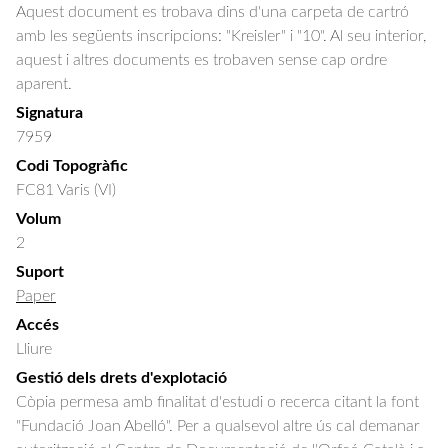
Aquest document es trobava dins d'una carpeta de cartró
amb les següents inscripcions: "Kreisler" i "10". Al seu interior,
aquest i altres documents es trobaven sense cap ordre
aparent.
Signatura
7959
Codi Topogràfic
FC81 Varis (VI)
Volum
2
Suport
Paper
Accés
Lliure
Gestió dels drets d'explotació
Còpia permesa amb finalitat d'estudi o recerca citant la font
"Fundació Joan Abelló". Per a qualsevol altre ús cal demanar