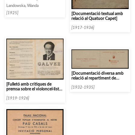
proposades per Clausells]
Landowska, Wanda
[1925]
[Documentació textual amb
relació al Quatuor Capet]
[1917-1936]
[Documentació diversa amb
relació al repartiment de
localitats]
[Fulletó amb crítiques de
[1932-1935]
premsa sobre el violoncel·lista
Galvez]
[1919-1926]