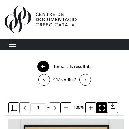
Vés al contingut
Navegació principal
Tornar als resultats
447 de 4839
/
-
100%