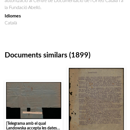
autorització al Centre de Documentació de l'Orfeó Català i a
la Fundació Abelló.
Idiomes
Català
Documents similars (1899)
[Telegrama amb el qual
Landowska accepta les dates