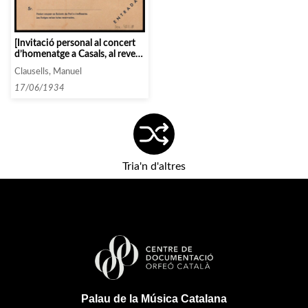
[Invitació personal al concert
d’homenatge a Casals, al revers
de la qual hi ha un llistat
Clausells, Manuel
manuscrit]
17/06/1934
Tria'n d'altres
Palau de la Música Catalana