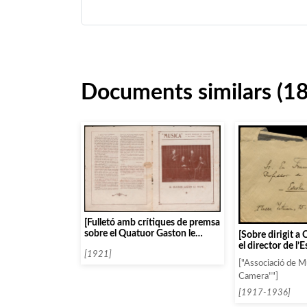
Documents similars (1
[Fulletó amb crítiques de premsa
sobre el Quatuor Gaston le
[Sobre dirigit a 
Feuve]
el director de l’
[1921]
de Música, amb 
["Associació de M
annotacions]
Camera""]
[1917-1936]