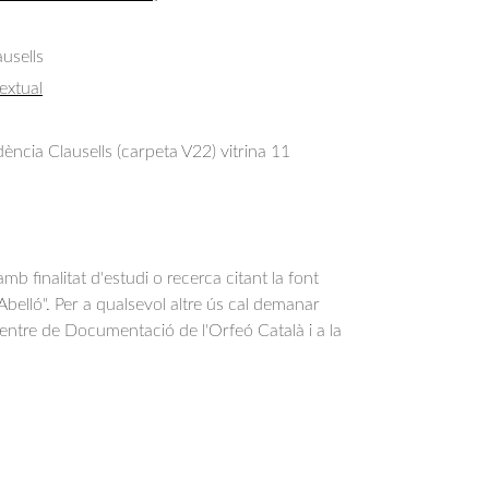
usells
extual
ncia Clausells (carpeta V22) vitrina 11
b finalitat d'estudi o recerca citant la font
belló". Per a qualsevol altre ús cal demanar
Centre de Documentació de l'Orfeó Català i a la
.