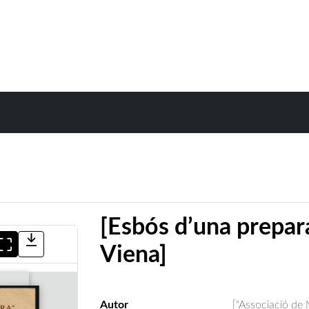
[Esbós d’una prepara
Viena]
Autor
["Associació de