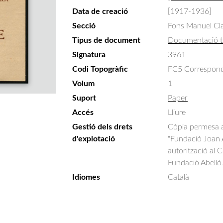
Data de creació
[1917-1936]
Secció
Fons Manuel Cla
Tipus de document
Documentació t
Signatura
3961
Codi Topogràfic
FC5 Correspondè
Volum
1
Suport
Paper
Accés
Lliure
Gestió dels drets
Còpia permesa am
d'explotació
"Fundació Joan A
autorització al 
Fundació Abelló
Idiomes
Català