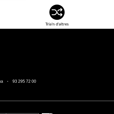
Tria'n d'altres
na
93 295 72 00