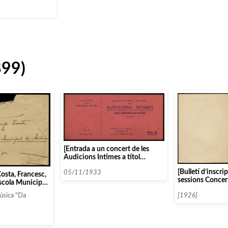
899)
[Entrada a un concert de les
Audicions Intimes a títol
complementari de soci]
[Bulletí d’inscrip
05/11/1933
Costa, Francesc,
sessions Concer
Escola Municipal
altres
[1926]
úsica "Da