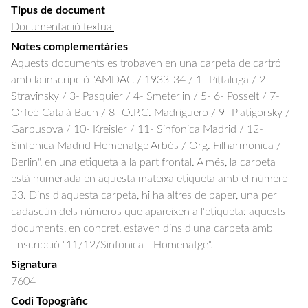
Tipus de document
Documentació textual
Notes complementàries
Aquests documents es trobaven en una carpeta de cartró
amb la inscripció "AMDAC / 1933-34 / 1- Pittaluga / 2-
Stravinsky / 3- Pasquier / 4- Smeterlin / 5- 6- Posselt / 7-
Orfeó Català Bach / 8- O.P.C. Madriguero / 9- Piatigorsky /
Garbusova / 10- Kreisler / 11- Sinfonica Madrid / 12-
Sinfonica Madrid Homenatge Arbós / Org. Filharmonica /
Berlin", en una etiqueta a la part frontal. A més, la carpeta
està numerada en aquesta mateixa etiqueta amb el número
33. Dins d'aquesta carpeta, hi ha altres de paper, una per
cadascún dels números que apareixen a l'etiqueta: aquests
documents, en concret, estaven dins d'una carpeta amb
l'inscripció "11/12/Sinfonica - Homenatge".
Signatura
7604
Codi Topogràfic