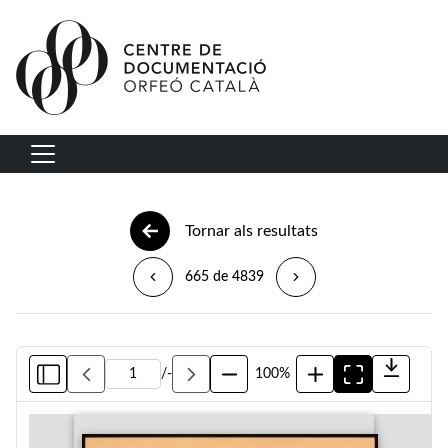
Vés al contingut
Navegació principal
Tornar als resultats
665 de 4839
/
-
100%