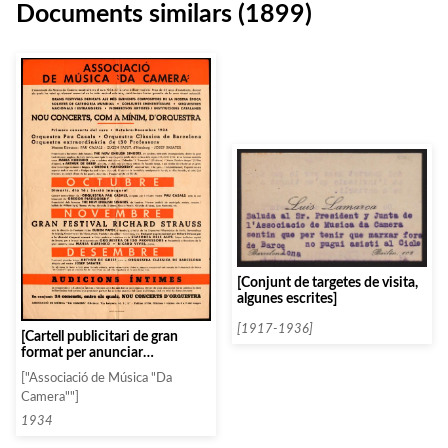
Documents similars (1899)
[Conjunt de targetes de visita,
algunes escrites]
[1917-1936]
[Cartell publicitari de gran
format per anunciar
l’innauguració de la temporada
["Associació de Música "Da
34-35]
Camera""]
1934