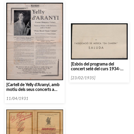
[Esbós del programa del
concert setè del curs 1934-
1935, amb els Infants
Cantaires de Viena]
[23/02/1935]
[Cartell de Yelly d’Aranyi, amb
motiu dels seus concerts a
Londres i a Espanya]
11/04/1931