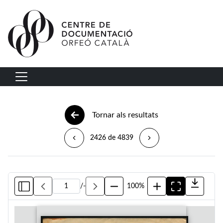
Vés al contingut
Navegació principal
Tornar als resultats
2426 de 4839
/
-
100%