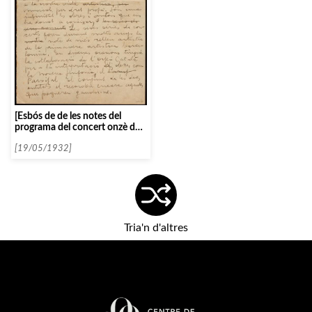
[Esbós de de les notes del
programa del concert onzè dels
curs dinovè]
[19/05/1932]
Tria'n d'altres