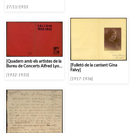
Modrakowska i Georges
Sulikowski]
27/11/1933
[Quadern amb els artistes de la
[Fulletó de la cantant Gina
Bureu de Concerts Alfred Lyon
Falvy]
per la temporada 1932-1933]
[1932-1933]
[1917-1936]