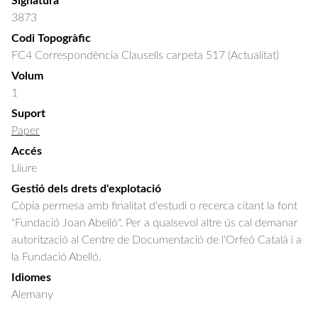
Signatura
3873
Codi Topogràfic
FC4 Correspondència Clausells carpeta 517 (Actualitat)
Volum
1
Suport
Paper
Accés
Lliure
Gestió dels drets d'explotació
Còpia permesa amb finalitat d'estudi o recerca citant la font
"Fundació Joan Abelló". Per a qualsevol altre ús cal demanar
autorització al Centre de Documentació de l'Orfeó Català i a
la Fundació Abelló.
Idiomes
Alemany