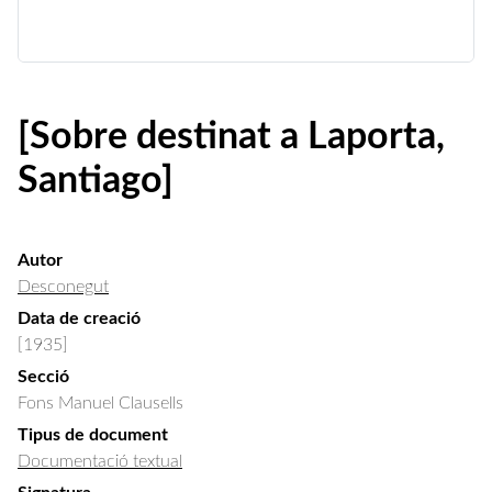
[Sobre destinat a Laporta,
Santiago]
Autor
Desconegut
Data de creació
[1935]
Secció
Fons Manuel Clausells
Tipus de document
Documentació textual