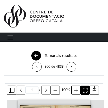
Vés al contingut
Navegació principal
Tornar als resultats
900 de 4839
/
-
100%