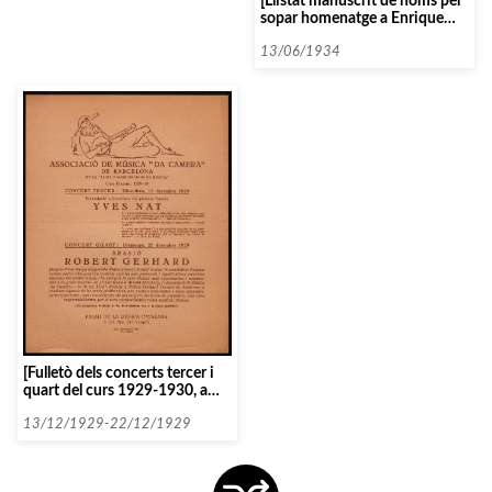
[Llistat manuscrit de noms pel
sopar homenatge a Enrique
Fernández Arbós]
13/06/1934
[Fulletò dels concerts tercer i
quart del curs 1929-1930, amb
Yves Nat i Robert Gerhard]
13/12/1929-22/12/1929