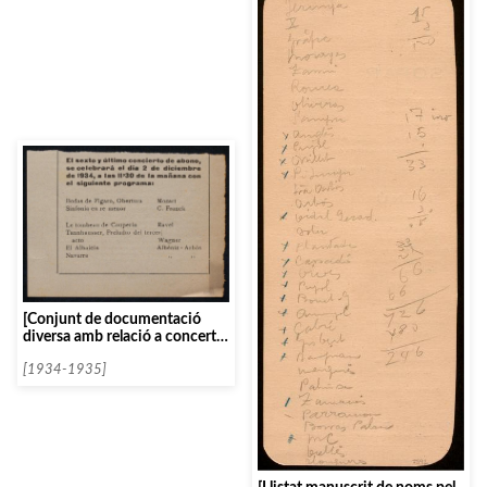
[Conjunt de documentació
diversa amb relació a concerts
de l’Orquesta Filarmónica de
Madrid]
[1934-1935]