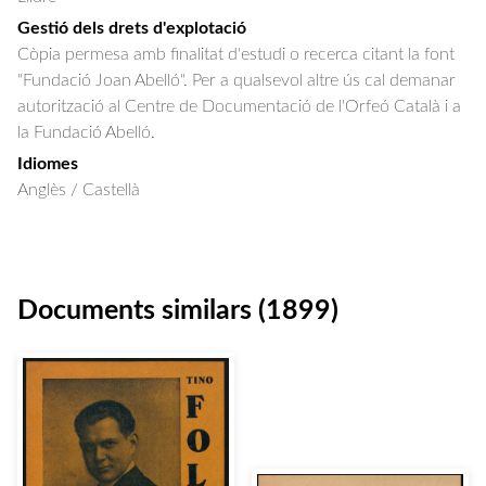
Gestió dels drets d'explotació
Còpia permesa amb finalitat d'estudi o recerca citant la font
"Fundació Joan Abelló". Per a qualsevol altre ús cal demanar
autorització al Centre de Documentació de l'Orfeó Català i a
la Fundació Abelló.
Idiomes
Anglès / Castellà
Documents similars (1899)