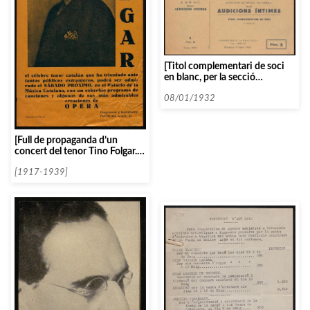
[Titol complementari de soci
en blanc, per la secció
d’Audicions Intimes]
08/01/1932
[Full de propaganda d’un
concert del tenor Tino Folgar.
No especifica l’orquestra que
l’acompanya]
[1917-1939]