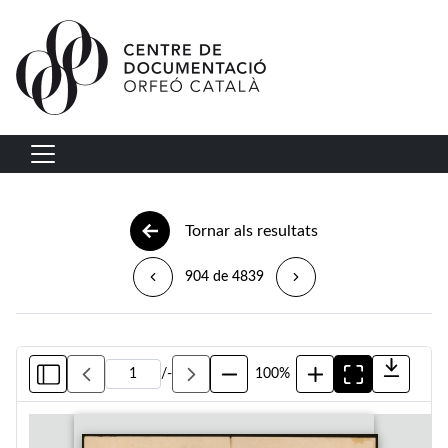
Vés al contingut
Navegació principal
Tornar als resultats
904 de 4839
/
-
100%