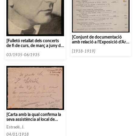
[Conjunt de documentació
[Fulletó retallat dels concerts
amb relació a l’Exposició d’Art
de fi de curs, de març a juny de
1918]
1935]
[1918-1919]
03/1935-06/1935
[Carta amb la qual confirma la
seva assistència al local de
l’Associació]
Estradé, J.
04/01/1918