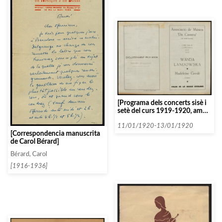
[Programa dels concerts sisè i
setè del curs 1919-1920, amb
Wanda Landowska]
11/01/1920-13/01/1920
[Correspondencia manuscrita
de Carol Bérard]
Bérard, Carol
[1916-1936]