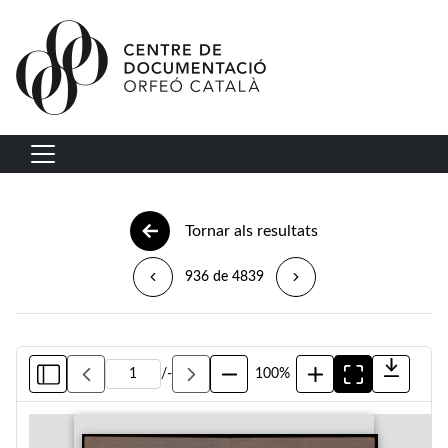
Vés al contingut
Navegació principal
Tornar als resultats
936 de 4839
/
-
100%