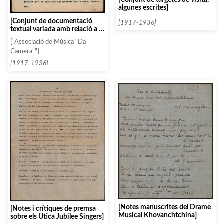
algunes escrites]
[Conjunt de documentació
[1917-1936]
textual variada amb relació a la
mezzosoprano lírica Conchita
["Associació de Música "Da
Supervia]
Camera""]
[1917-1936]
[Notes manuscrites del Drame
[Notes i crítiques de premsa
Musical Khovanchtchina]
sobre els Utica Jubilee Singers]