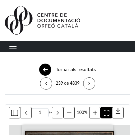
Vés al contingut
Navegació principal
Tornar als resultats
239 de 4839
/
-
100%