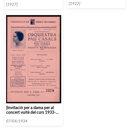
[1922]
[1927]
[Invitació per a dama per al
concert vuitè del curs 1933-
34]
07/04/1934