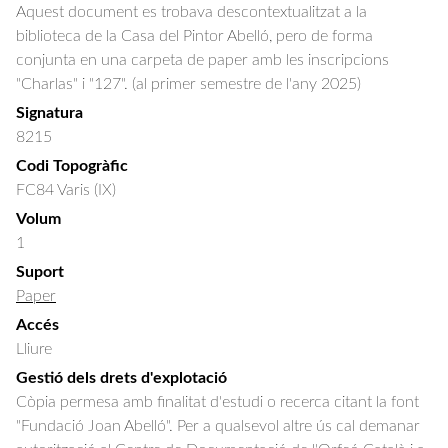
Aquest document es trobava descontextualitzat a la
biblioteca de la Casa del Pintor Abelló, pero de forma
conjunta en una carpeta de paper amb les inscripcions
"Charlas" i "127". (al primer semestre de l'any 2025)
Signatura
8215
Codi Topogràfic
FC84 Varis (IX)
Volum
1
Suport
Paper
Accés
Lliure
Gestió dels drets d'explotació
Còpia permesa amb finalitat d'estudi o recerca citant la font
"Fundació Joan Abelló". Per a qualsevol altre ús cal demanar