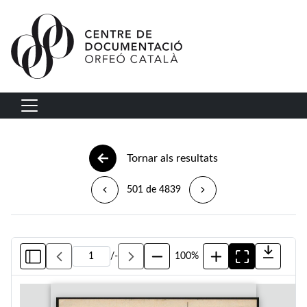
Vés al contingut
Navegació principal
Tornar als resultats
501 de 4839
/
-
100%