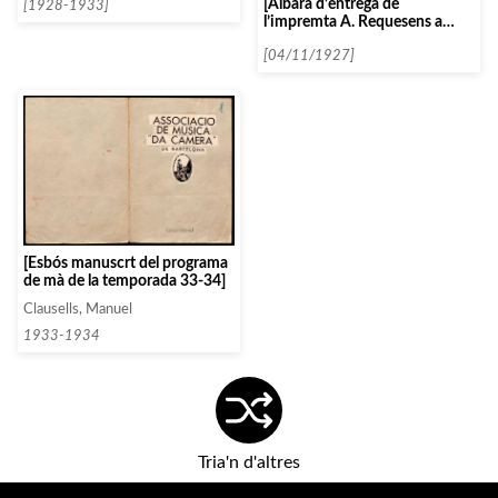
[Albarà d’entrega de
per les lletres V, X i Z]
[1928-1933]
l’impremta A. Requesens a
Clausells amb dos programes
d’un concert de Tino Folgar]
[04/11/1927]
[Esbós manuscrt del programa
de mà de la temporada 33-34]
Clausells, Manuel
1933-1934
Tria'n d'altres