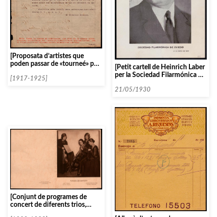
[Proposata d’artistes que
poden passar de «tourneé» per
[Petit cartell de Heinrich Laber
Espanya, dividits en mesos i
per la Sociedad Filarmónica de
amb el seu caché]
[1917-1925]
Oviedo]
21/05/1930
[Conjunt de programes de
concert de diferents trios,
quartets i quintets ordenats