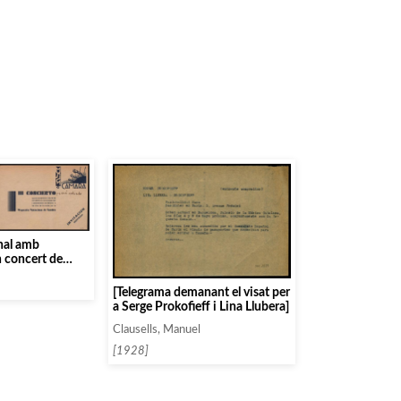
onal amb
 concert de
enciana de
[Telegrama demanant el visat per
a Serge Prokofieff i Lina Llubera]
Clausells, Manuel
[1928]