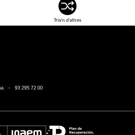
Tria'n d'altres
na
93 295 72 00