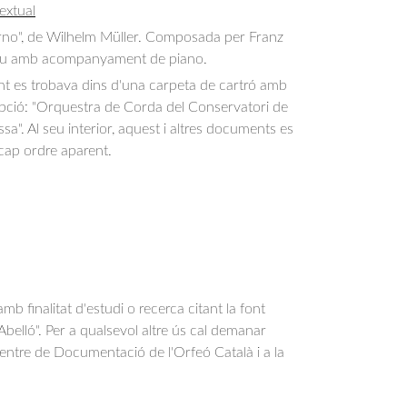
extual
ierno", de Wilhelm Müller. Composada per Franz 
eu amb acompanyament de piano.
 es trobava dins d'una carpeta de cartró amb
ipció: "Orquestra de Corda del Conservatori de
sa". Al seu interior, aquest i altres documents es
cap ordre aparent.
b finalitat d'estudi o recerca citant la font
belló". Per a qualsevol altre ús cal demanar
Centre de Documentació de l'Orfeó Català i a la
.