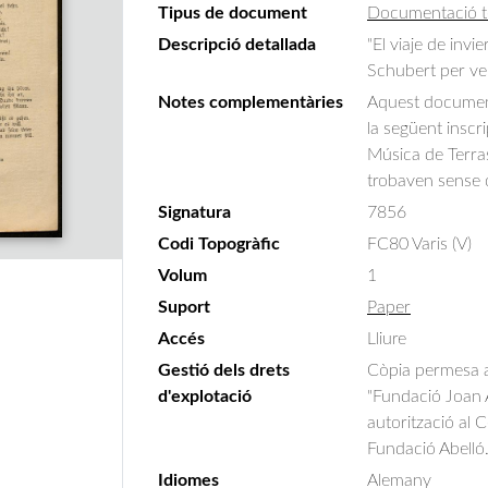
Tipus de document
Documentació t
Descripció detallada
"El viaje de inv
Schubert per v
Notes complementàries
Aquest document
la següent inscr
Música de Terras
trobaven sense 
Signatura
7856
Codi Topogràfic
FC80 Varis (V)
Volum
1
Suport
Paper
Accés
Lliure
Gestió dels drets
Còpia permesa am
d'explotació
"Fundació Joan A
autorització al 
Fundació Abelló
Idiomes
Alemany