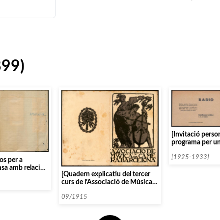
899)
[Invitació pers
programa per un
l’Orquestra Val
Cambra]
[1925-1933]
os per a
msa amb relació
[Quadern explicatiu del tercer
lar Morera]
curs de l’Associació de Música
da Càmera]
09/1915