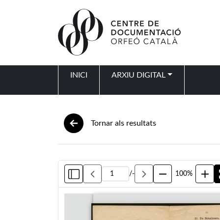
Vés al contingut
INICI
ARXIU DIGITAL
Navegació principal
Tornar als resultats
/
-
100%