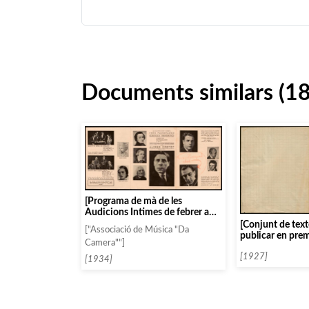
Documents similars (1
[Programa de mà de les
Audicions Intimes de febrer a
maig de 1934]
[Conjunt de text
["Associació de Música "Da
publicar en pre
Camera""]
al Festival Popu
[1927]
[1934]