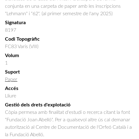
conjunta en una carpeta de paper amb les inscripcions
"Lehmann" i "62". (al primer semestre de l'any 2025)
Signatura
8197
Codi Topogràfic
FC83 Varis (VIII)
Volum
1
Suport
Paper
Accés
Lliure
Gestió dels drets d'explotació
Còpia permesa amb finalitat d'estudi o recerca citant la font
"Fundació Joan Abelló". Per a qualsevol altre ús cal demanar
autorització al Centre de Documentació de l'Orfeó Català i a
la Fundació Abelló.