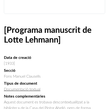
[Programa manuscrit de
Lotte Lehmann]
Data de creació
[1933]
Secció
Fons Manuel Clausells
Tipus de document
Documentació textual
Notes complementàries
Aquest document es trobava descontextualitzat a la
biblioteca de la Casa del Pintor Abelló, pero de forma