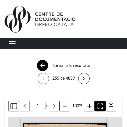
Vés al contingut
Navegació principal
Tornar als resultats
255 de 4839
/
-
100%