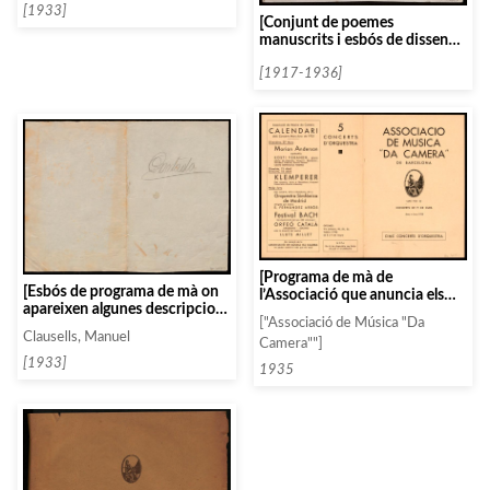
[1933]
[Conjunt de poemes
manuscrits i esbós de disseny
de portada]
[1917-1936]
[Programa de mà de
[Esbós de programa de mà on
l’Associació que anuncia els
apareixen algunes descripcions
últims concerts de la
["Associació de Música "Da
d’Stravinsky o de la OF de
temporada 34-35]
Clausells, Manuel
Berlín]
Camera""]
[1933]
1935