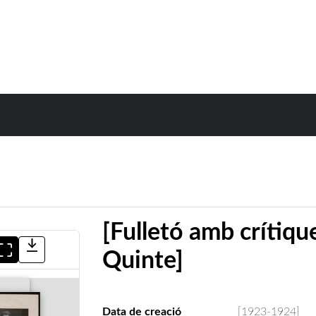
[Fulletó amb crítiq
Quinte]
Data de creació
[1923-1924]