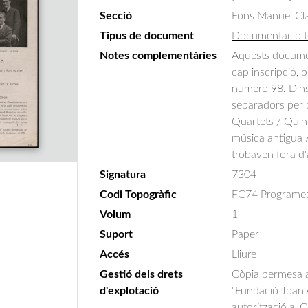
Secció
Fons Manuel Cla
Tipus de document
Documentació t
Notes complementàries
Aquests documen
cap inscripció,
número 98. Dins
separadors per o
Quartets / Quint
música antigua /
trobaven fora d
Signatura
7304
Codi Topogràfic
FC74 Programes tr
Volum
1
Suport
Paper
Accés
Lliure
Gestió dels drets
Còpia permesa am
d'explotació
"Fundació Joan A
autorització al 