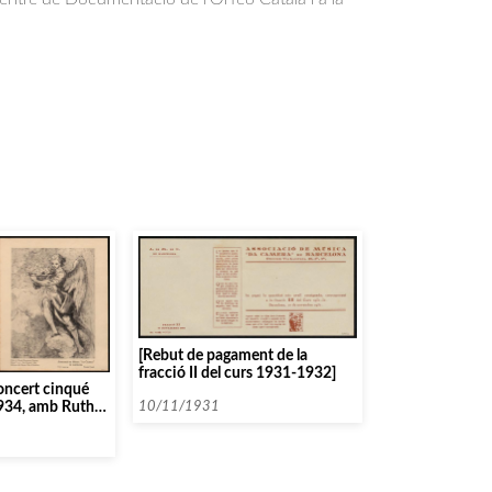
.
[Rebut de pagament de la
fracció II del curs 1931-1932]
oncert cinqué
1934, amb Ruth
10/11/1931