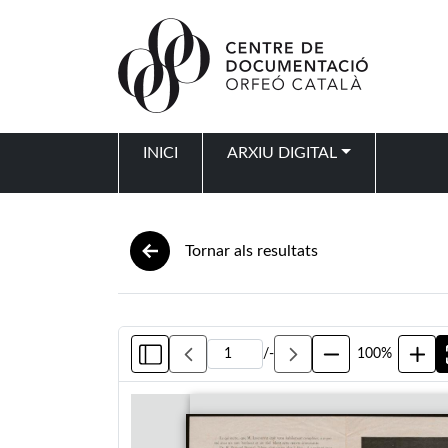
Vés al contingut
INICI
ARXIU DIGITAL
Navegació principal
Tornar als resultats
/
-
100%