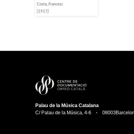
també especifica el catxet que
Costa, Francesc
demana per a la seva actuació]
[1917]
Palau de la Música Catalana
C/ Palau de la Música, 4-6
08003
Barcelo