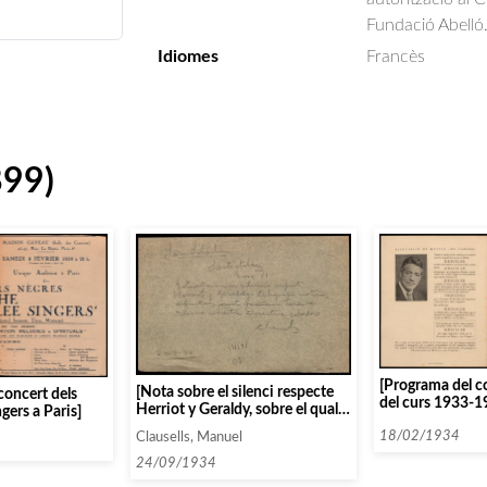
Fundació Abelló
Idiomes
Francès
899)
[Programa del c
[Nota sobre el silenci respecte
concert dels
del curs 1933-
Herriot y Geraldy, sobre el qual
gers a Paris]
Posselt]
demana notícies]
18/02/1934
Clausells, Manuel
24/09/1934