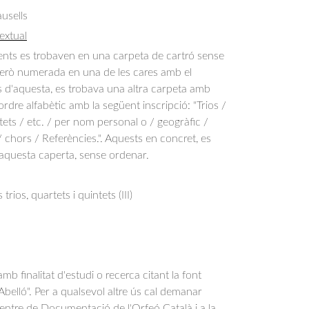
usells
extual
ts es trobaven en una carpeta de cartró sense
 però numerada en una de les cares amb el
 d'aquesta, es trobava una altra carpeta amb
rdre alfabètic amb la següent inscripció: "Trios /
ets / etc. / per nom personal o / geogràfic /
 chors / Referències.". Aquests en concret, es
'aquesta caperta, sense ordenar.
ios, quartets i quintets (III)
b finalitat d'estudi o recerca citant la font
belló". Per a qualsevol altre ús cal demanar
Centre de Documentació de l'Orfeó Català i a la