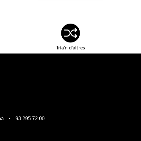
Tria'n d'altres
na
93 295 72 00