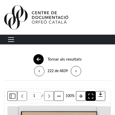
Vés al contingut
Navegació principal
Tornar als resultats
222 de 4839
/
-
100%