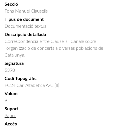
Secció
Fons Manuel Clausells
Tipus de document
Documentació textual
Descripció detallada
Correspondència entre Clausells i Canale sobre 
l'organització de concerts a diverses poblacions de 
Catalunya.
Signatura
5398
Codi Topogràfic
FC24 Car. Alfabètica A-C (II)
Volum
9
Suport
Paper
Accés