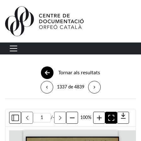
Vés al contingut
Navegació principal
Tornar als resultats
1337 de 4839
/
-
100%