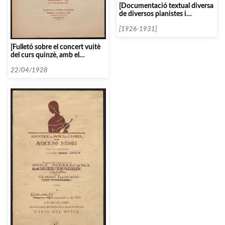
[Documentació textual diversa
de diversos pianistes i
clavicembalistes ordenats per
la lletra O]
[1926-1931]
[Fulletó sobre el concert vuitè
del curs quinzè, amb el
Flonzaley Quartet]
22/04/1928