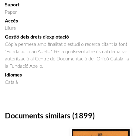
Suport
Paper
Accés
Lliure
Gestió dels drets d'explotació
Còpia permesa amb finalitat d'estudi o recerca citant la font
"Fundació Joan Abelló". Per a qualsevol altre ús cal demanar
autorització al Centre de Documentació de l'Orfeó Català i a
la Fundació Abelló.
Idiomes
Català
Documents similars (1899)