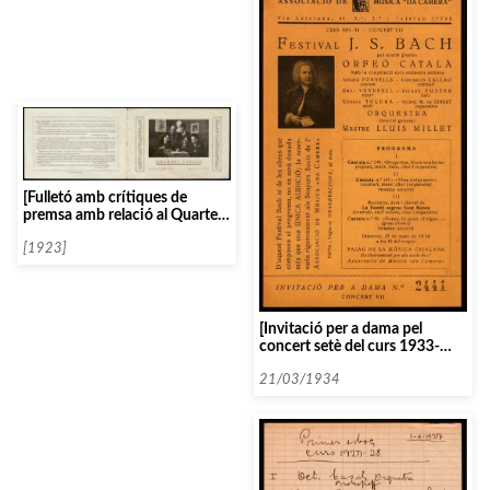
[Fulletó amb crítiques de
premsa amb relació al Quartet
Casals]
[1923]
[Invitació per a dama pel
concert setè del curs 1933-
1934, referent al festival J. S.
Bach]
21/03/1934