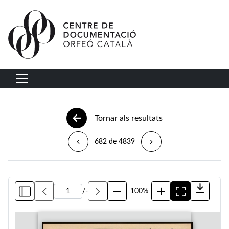
Vés al contingut
Navegació principal
Tornar als resultats
682 de 4839
/
-
100%