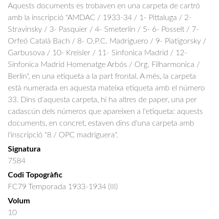
Aquests documents es trobaven en una carpeta de cartró
amb la inscripció "AMDAC / 1933-34 / 1- Pittaluga / 2-
Stravinsky / 3- Pasquier / 4- Smeterlin / 5- 6- Posselt / 7-
Orfeó Català Bach / 8- O.P.C. Madriguero / 9- Piatigorsky /
Garbusova / 10- Kreisler / 11- Sinfonica Madrid / 12-
Sinfonica Madrid Homenatge Arbós / Org. Filharmonica /
Berlin", en una etiqueta a la part frontal. A més, la carpeta
està numerada en aquesta mateixa etiqueta amb el número
33. Dins d'aquesta carpeta, hi ha altres de paper, una per
cadascún dels números que apareixen a l'etiqueta: aquests
documents, en concret, estaven dins d'una carpeta amb
l'inscripció "8 / OPC madriguera".
Signatura
7584
Codi Topogràfic
FC79 Temporada 1933-1934 (III)
Volum
10