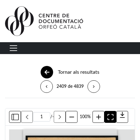
Vés al contingut
Navegació principal
Tornar als resultats
2409 de 4839
/
-
100%