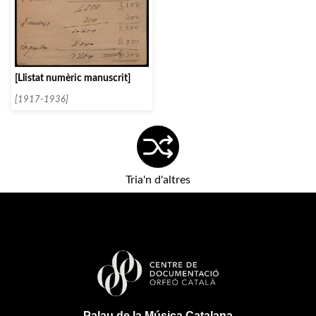
[Llistat numèric manuscrit]
[1917-1936]
Tria'n d'altres
Palau de la Música Catalana