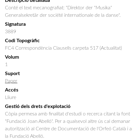
Descripció detallada
Conté el text mecanografiat: "Direktor der "Musika" 
Generalsekretär der société internationale de la danse".
Signatura
3889
Codi Topogràfic
FC4 Correspondència Clausells carpeta 517 (Actualitat)
Volum
1
Suport
Paper
Accés
Lliure
Gestió dels drets d'explotació
Còpia permesa amb finalitat d'estudi o recerca citant la font
"Fundació Joan Abelló". Per a qualsevol altre ús cal demanar
autorització al Centre de Documentació de l'Orfeó Català i a
la Fundació Abelló.