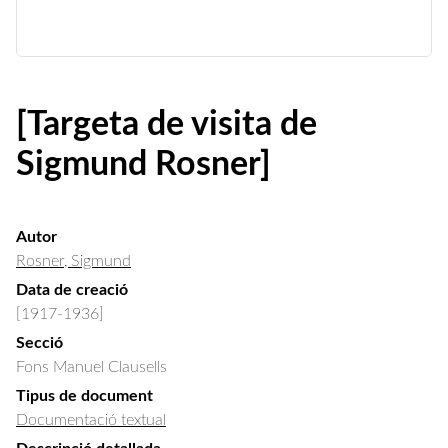
[Targeta de visita de
Sigmund Rosner]
Autor
Rosner, Sigmund
Data de creació
[1917-1936]
Secció
Fons Manuel Clausells
Tipus de document
Documentació textual