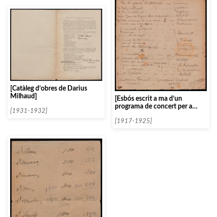
[Catàleg d’obres de Darius
Milhaud]
[Esbós escrit a ma d’un
programa de concert per a
[1931-1932]
piano]
[1917-1925]