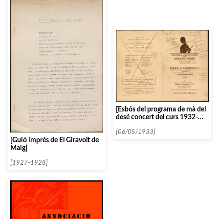
[Esbós del programa de mà del
desé concert del curs 1932-
1933, en el marc de les
Audicions Intimes]
[06/05/1933]
[Guió imprés de El Giravolt de
Maig]
[1927-1928]