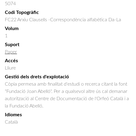
5074
Codi Topogràfic
FC22 Arxiu Clausells -Correspondència alfabètica Da-La
Volum
1
Suport
Paper
Accés
Lliure
Gestió dels drets d'explotació
Còpia permesa amb finalitat d'estudi o recerca citant la font
"Fundació Joan Abelló". Per a qualsevol altre ús cal demanar
autorització al Centre de Documentació de l'Orfeó Català i a
la Fundació Abelló.
Idiomes
Català