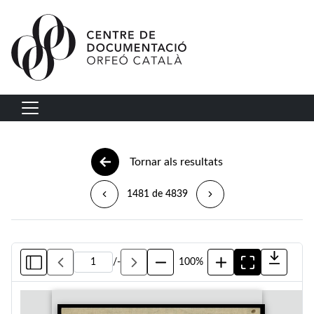
Vés al contingut
Navegació principal
Tornar als resultats
1481 de 4839
/
-
100%