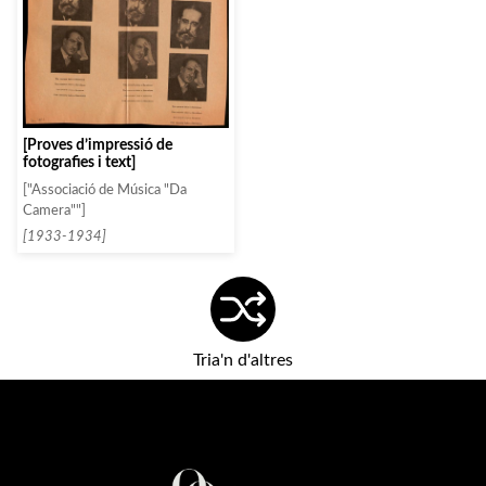
[Proves d’impressió de
fotografies i text]
["Associació de Música "Da
Camera""]
[1933-1934]
Tria'n d'altres