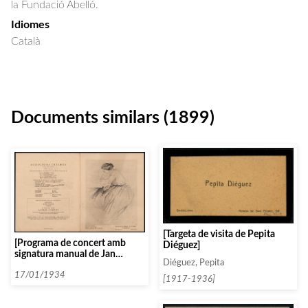
la Fundació Abelló.
Idiomes
Català
Documents similars (1899)
[Targeta de visita de Pepita
[Programa de concert amb
Diéguez]
signatura manual de Jan
Diéguez, Pepita
Smeterlin]
17/01/1934
[1917-1936]