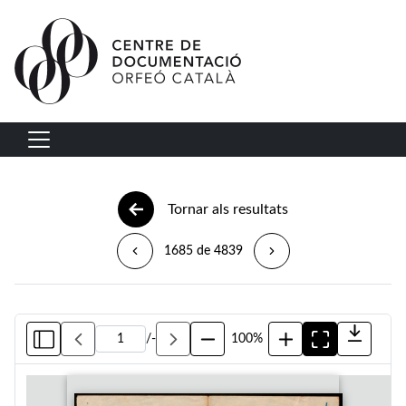
Vés al contingut
Navegació principal
Tornar als resultats
1685 de 4839
/
-
100%