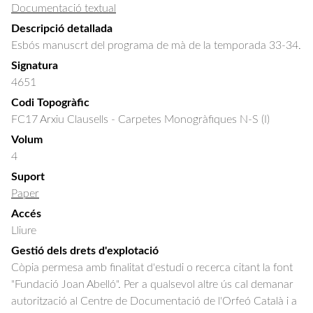
Documentació textual
Descripció detallada
Esbós manuscrt del programa de mà de la temporada 33-34.
Signatura
4651
Codi Topogràfic
FC17 Arxiu Clausells - Carpetes Monogràfiques N-S (I)
Volum
4
Suport
Paper
Accés
Lliure
Gestió dels drets d'explotació
Còpia permesa amb finalitat d'estudi o recerca citant la font
"Fundació Joan Abelló". Per a qualsevol altre ús cal demanar
autorització al Centre de Documentació de l'Orfeó Català i a