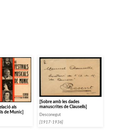
[Sobre amb les dades
manuscrites de Clausells]
elació als
als de Munic]
Desconegut
[1917-1936]