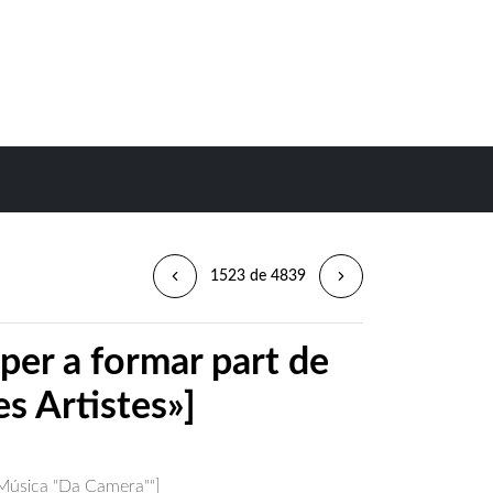
1523 de 4839
 per a formar part de
es Artistes»]
 Música "Da Camera""]