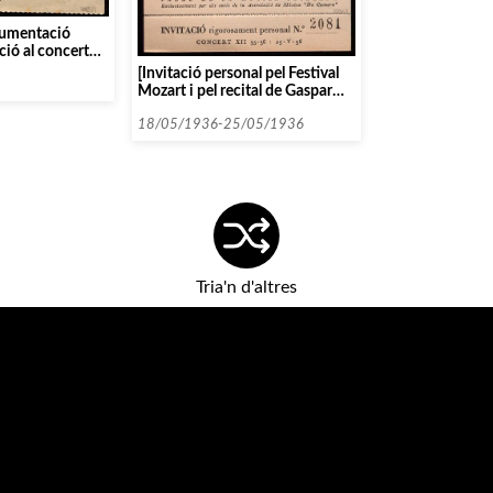
cumentació
ció al concert
]
[Invitació personal pel Festival
Mozart i pel recital de Gaspar
Cassadó i Alexandre Vilalta]
18/05/1936-25/05/1936
Tria'n d'altres