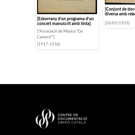
[Conjunt de do
diversa amb rela
de Jelly d’Aranyi
[Esborrany d’un programa d’un
[20/01/1933]
concert manuscrit amb tinta]
["Associació de Música "Da
Camera""]
[1917-1936]