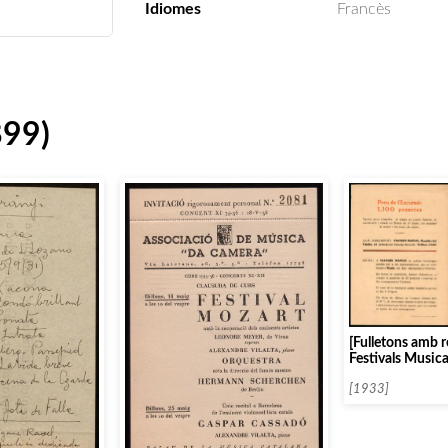
Idiomes
Francès
899)
[Fulletons amb r
Festivals Music
[1933]