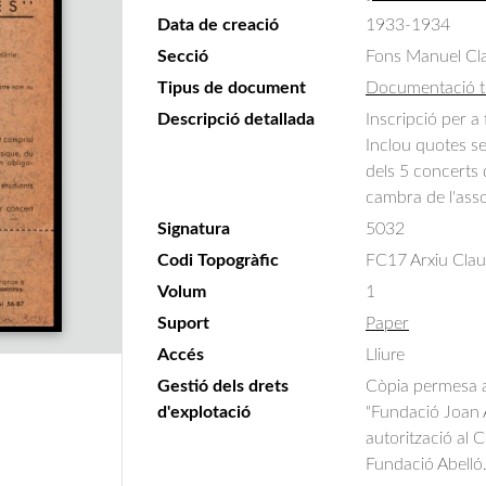
Data de creació
1933-1934
Secció
Fons Manuel Cla
Tipus de document
Documentació t
Descripció detallada
Inscripció per a 
Inclou quotes se
dels 5 concerts 
cambra de l'asso
Signatura
5032
Codi Topogràfic
FC17 Arxiu Clau
Volum
1
Suport
Paper
Accés
Lliure
Gestió dels drets
Còpia permesa am
d'explotació
"Fundació Joan A
autorització al 
Fundació Abelló