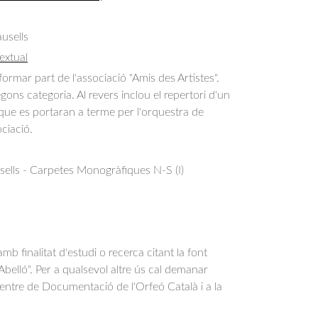
usells
extual
formar part de l'associació "Amis des Artistes". 
gons categoria. Al revers inclou el repertori d'un 
que es portaran a terme per l'orquestra de 
ciació.
sells - Carpetes Monogràfiques N-S (I)
b finalitat d'estudi o recerca citant la font
belló". Per a qualsevol altre ús cal demanar
Centre de Documentació de l'Orfeó Català i a la
.