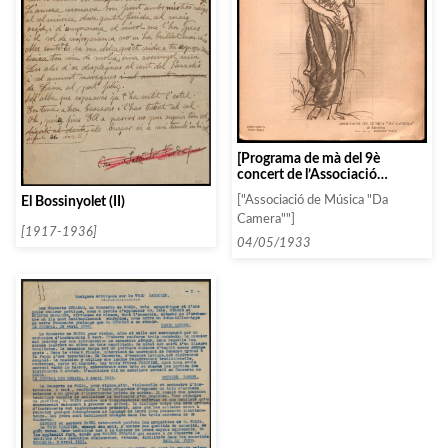
[Programa de mà del 9è
concert de l’Associació
celebrat el 3 de maig de 1933]
El Bossinyolet (II)
["Associació de Música "Da
Camera""]
[1917-1936]
04/05/1933