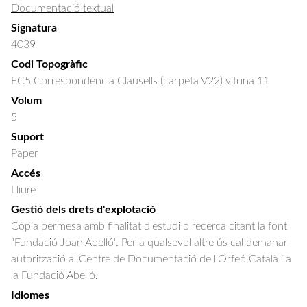
Documentació textual
Signatura
4039
Codi Topogràfic
FC5 Correspondència Clausells (carpeta V22) vitrina 11
Volum
5
Suport
Paper
Accés
Lliure
Gestió dels drets d'explotació
Còpia permesa amb finalitat d'estudi o recerca citant la font
"Fundació Joan Abelló". Per a qualsevol altre ús cal demanar
autorització al Centre de Documentació de l'Orfeó Català i a
la Fundació Abelló.
Idiomes