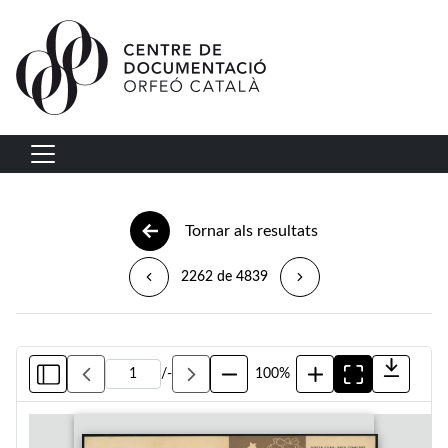
Vés al contingut
Navegació principal
Tornar als resultats
2262 de 4839
/
-
100%