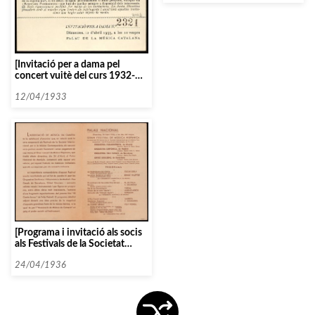
[Invitació per a dama pel
concert vuitè del curs 1932-
1933]
12/04/1933
[Programa i invitació als socis
als Festivals de la Societat
Internacional per a la Música
Contemporània]
24/04/1936