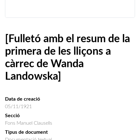
[Fulletó amb el resum de la
primera de les lliçons a
càrrec de Wanda
Landowska]
Data de creació
05/11/1921
Secció
Fons Manuel Clausells
Tipus de document
Documentació textual