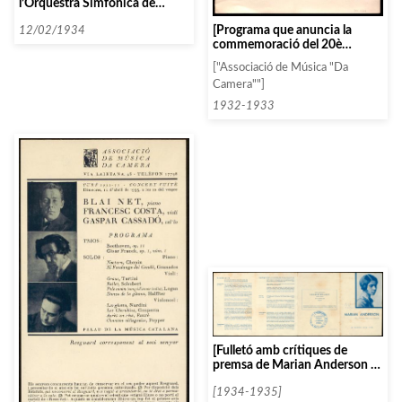
l’Orquestra Simfònica de
Madrid organitzat per
[Programa que anuncia la
l’Associació de Cultura Musical
12/02/1934
commemoració del 20è
de Madrid]
aniversari de l’Associació]
["Associació de Música "Da
Camera""]
1932-1933
[Fulletó amb crítiques de
premsa de Marian Anderson a
Europa]
[1934-1935]