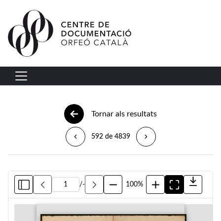
Vés al contingut
Navegació principal
Tornar als resultats
592 de 4839
/
-
100%