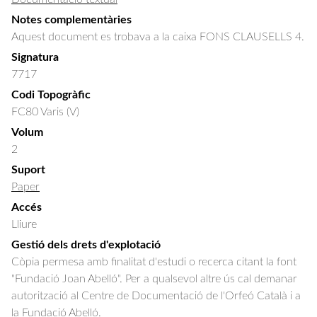
Notes complementàries
Aquest document es trobava a la caixa FONS CLAUSELLS 4.
Signatura
7717
Codi Topogràfic
FC80 Varis (V)
Volum
2
Suport
Paper
Accés
Lliure
Gestió dels drets d'explotació
Còpia permesa amb finalitat d'estudi o recerca citant la font
"Fundació Joan Abelló". Per a qualsevol altre ús cal demanar
autorització al Centre de Documentació de l'Orfeó Català i a
la Fundació Abelló.