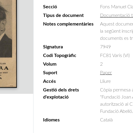
Secció
Fons Manuel Cla
Tipus de document
Documentació t
Notes complementàries
Aquest document
la següent inscri
documents es tr
Signatura
7949
Codi Topogràfic
FC81 Varis (VI)
Volum
2
Suport
Paper
Accés
Lliure
Gestió dels drets
Còpia permesa am
d'explotació
"Fundació Joan A
autorització al 
Fundació Abelló
Idiomes
Català