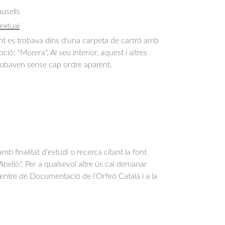
usells
extual
 es trobava dins d'una carpeta de cartró amb
pció: "Morera". Al seu interior, aquest i altres
obaven sense cap ordre aparent.
b finalitat d'estudi o recerca citant la font
belló". Per a qualsevol altre ús cal demanar
Centre de Documentació de l'Orfeó Català i a la
.