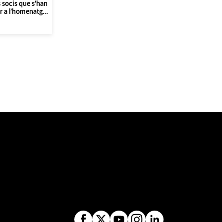
s socis que s’han
ir a l’homenatge
» i edició del
ndència de