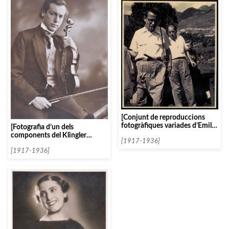
[Conjunt de reproduccions
fotogràfiques variades d’Emili
[Fotografia d’un dels
Vendrell amb altres persones]
components del Klingler
[1917-1936]
Quartett]
[1917-1936]