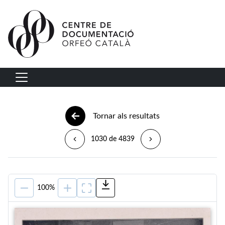
Vés al contingut
Navegació principal
Tornar als resultats
1030 de 4839
100%