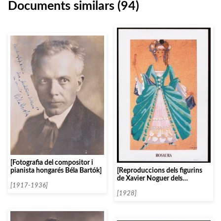
Documents similars (94)
[Fotografia del compositor i
pianista hongarés Béla Bartók]
[Reproduccions dels figurins
de Xavier Noguer dels
[1917-1936]
personatges de El Giravolt de
Maig]
[1928]