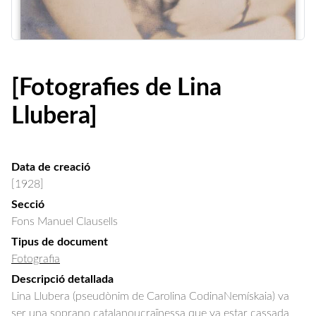
[Fotografies de Lina
Llubera]
Data de creació
[1928]
Secció
Fons Manuel Clausells
Tipus de document
Fotografia
Descripció detallada
Lina Llubera (pseudònim de Carolina CodinaNemískaia) va 
ser una soprano catalanoucraïnessa que va estar cassada 