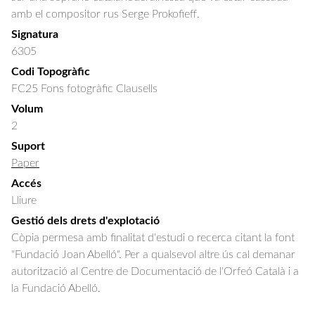
amb el compositor rus Serge Prokofieff.
Signatura
6305
Codi Topogràfic
FC25 Fons fotogràfic Clausells
Volum
2
Suport
Paper
Accés
Lliure
Gestió dels drets d'explotació
Còpia permesa amb finalitat d'estudi o recerca citant la font
"Fundació Joan Abelló". Per a qualsevol altre ús cal demanar
autorització al Centre de Documentació de l'Orfeó Català i a
la Fundació Abelló.