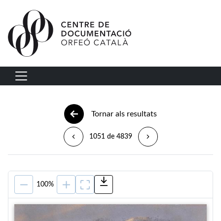
Vés al contingut
Navegació principal
Tornar als resultats
1051 de 4839
100%