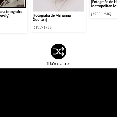
[Fotografia de H
Metropolitan Mu
una fotografia
[1920-1930]
[Fotografia de Marianna
orsky]
Gouiteh]
[1917-1936]
Tria'n d'altres