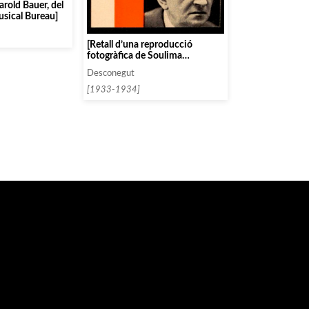
arold Bauer, del
sical Bureau]
[Retall d’una reproducció
fotogràfica de Soulima
Stravinsky]
Desconegut
[1933-1934]