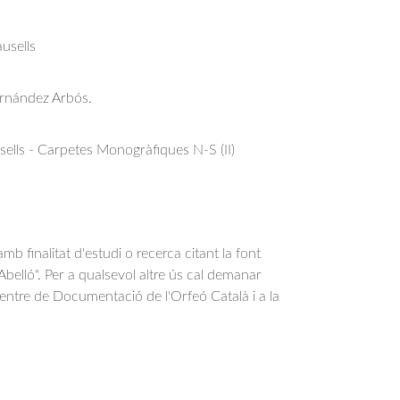
usells
ernández Arbós.
ells - Carpetes Monogràfiques N-S (II)
b finalitat d'estudi o recerca citant la font
belló". Per a qualsevol altre ús cal demanar
Centre de Documentació de l'Orfeó Català i a la
.