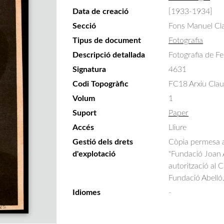
Data de creació
[1933-1934]
Secció
Fons Manuel Cla
Tipus de document
Fotografia
Descripció detallada
Fotografia de F
Signatura
4631
Codi Topogràfic
FC18 Arxiu Claus
Volum
1
Suport
Paper
Accés
Lliure
Gestió dels drets
Còpia permesa am
d'explotació
"Fundació Joan A
autorització al 
Fundació Abelló
Idiomes
-