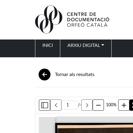
Vés al contingut
INICI
ARXIU DIGITAL
Navegació principal
Tornar als resultats
/
-
100%