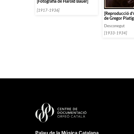
[Fotografia de Harold Bauer]
[1917-1936]
[Reproducció d’
de Gregor Piatig
Desconegut
[1933-1934]
Palau de la Música Catalana