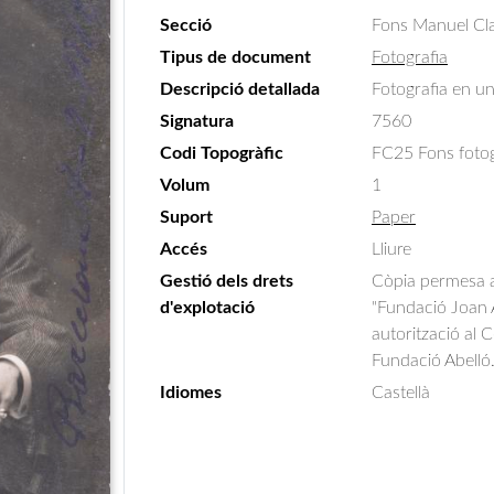
Secció
Fons Manuel Cla
Tipus de document
Fotografia
Descripció detallada
Fotografia en un
Signatura
7560
Codi Topogràfic
FC25 Fons fotogr
Volum
1
Suport
Paper
Accés
Lliure
Gestió dels drets
Còpia permesa am
d'explotació
"Fundació Joan A
autorització al 
Fundació Abelló
Idiomes
Castellà