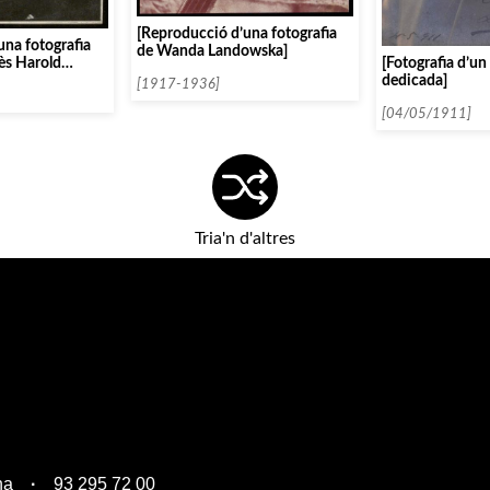
[Reproducció d’una fotografia
una fotografia
de Wanda Landowska]
[Fotografia d’un
lès Harold
dedicada]
[1917-1936]
[04/05/1911]
Tria'n d'altres
na
93 295 72 00