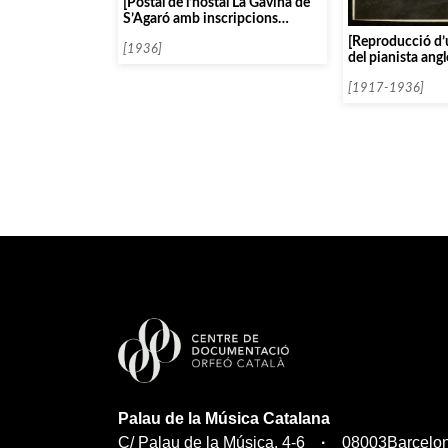
[Postal de l’hostal La Gavina de
S’Agaró amb inscripcions
manuscrites al revers]
[Reproducció d’
[1936]
del pianista ang
Bauer]
[1917-1936]
Palau de la Música Catalana
C/ Palau de la Música, 4-6
08003
Barcelo