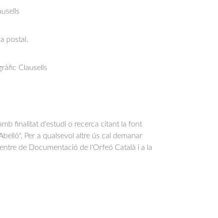
usells
a postal.
àfic Clausells
b finalitat d'estudi o recerca citant la font
belló". Per a qualsevol altre ús cal demanar
Centre de Documentació de l'Orfeó Català i a la
.