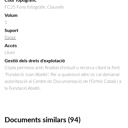
Codi Topogràfic
FC25 Fons fotogràfic Clausells
Volum
1
Suport
Paper
Accés
Lliure
Gestió dels drets d'explotació
Còpia permesa amb finalitat d'estudi o recerca citant la font
"Fundació Joan Abelló". Per a qualsevol altre ús cal demanar
autorització al Centre de Documentació de l'Orfeó Català i a
la Fundació Abelló.
Documents similars (94)