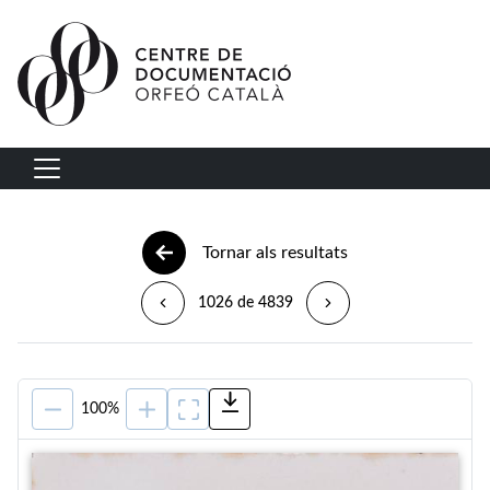
Vés al contingut
Navegació principal
Tornar als resultats
1026 de 4839
100%