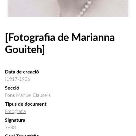
[Fotografia de Marianna
Gouiteh]
Data de creació
[1917-1936]
Secció
Fons Manuel Clausells
Tipus de document
Fotografia
Signatura
7883