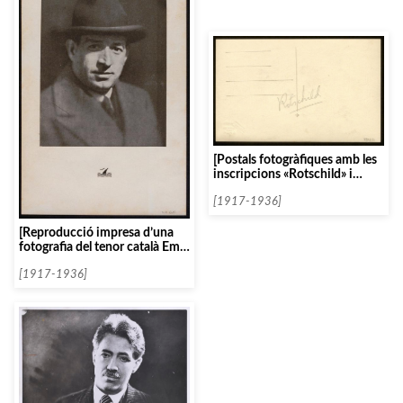
[Postals fotogràfiques amb les
inscripcions «Rotschild» i
«Gympel»]
[1917-1936]
[Reproducció impresa d’una
fotografia del tenor català Emili
Vendrell]
[1917-1936]