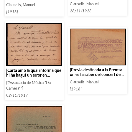
de la revista «Fulles musicals»]
temporada següent (1918-19),
Clausells, Manuel
Clausells, Manuel
i els últims de la present]
28/11/1928
[1918]
[Previa destinada a la Premsa
[Carta amb la qual informa que
on es fa saber del concert de
hi ha hagut un error en
Fernández Arbós, Vianna da
l’enviament d’invitacions]
Clausells, Manuel
["Associació de Música "Da
Motta, Juli Francès i Ruiz-
Camera""]
Cassaux]
[1918]
02/11/1917