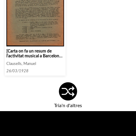
[Carta on fa un resum de
l’activitat musical a Barcelona
per a la primavera i de la
Clausells, Manuel
proposta d’ajornar les seves
actuacions a la tardor]
26/03/1928
Tria'n d'altres