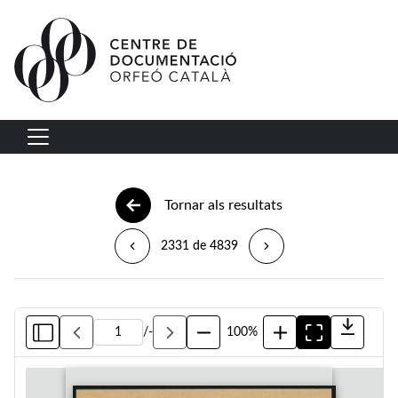
Vés al contingut
Navegació principal
Tornar als resultats
2331 de 4839
/
-
100%