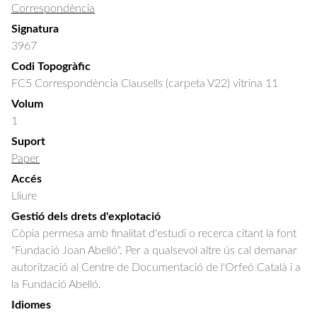
Correspondència
Signatura
3967
Codi Topogràfic
FC5 Correspondència Clausells (carpeta V22) vitrina 11
Volum
1
Suport
Paper
Accés
Lliure
Gestió dels drets d'explotació
Còpia permesa amb finalitat d'estudi o recerca citant la font
"Fundació Joan Abelló". Per a qualsevol altre ús cal demanar
autorització al Centre de Documentació de l'Orfeó Català i a
la Fundació Abelló.
Idiomes