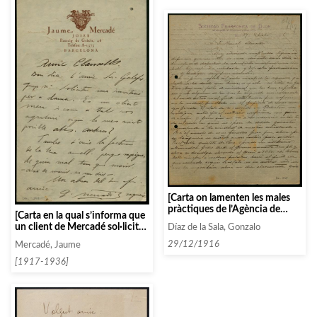
[Carta on lamenten les males
pràctiques de l’Agència de
[Carta en la qual s’informa que
Concerts Daniel]
un client de Mercadé sol·licita
Díaz de la Sala, Gonzalo
una invitació per a dama]
29/12/1916
Mercadé, Jaume
[1917-1936]