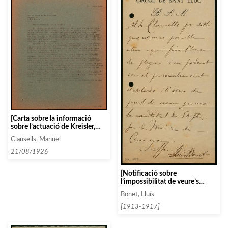
[Carta sobre la informació
sobre l’actuació de Kreisler,
que no és del tot certa i sobre
Clausells, Manuel
la disposició de Casals per
actuar a Bilbao]
21/08/1926
[Notificació sobre
l’impossibilitat de veure’s
personalment]
Bonet, Lluís
[1913-1917]