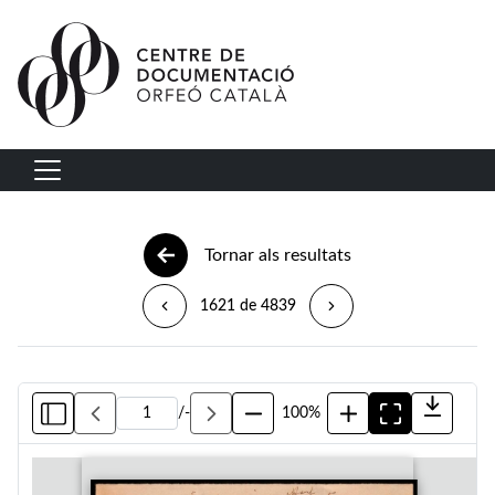
Vés al contingut
Navegació principal
Tornar als resultats
1621 de 4839
/
-
100%