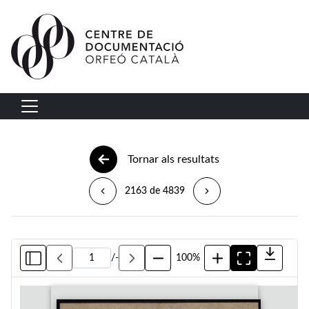
Vés al contingut
Navegació principal
Tornar als resultats
2163 de 4839
/
-
100%