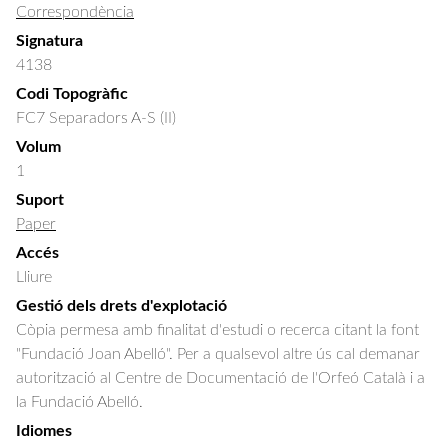
Correspondència
Signatura
4138
Codi Topogràfic
FC7 Separadors A-S (II)
Volum
1
Suport
Paper
Accés
Lliure
Gestió dels drets d'explotació
Còpia permesa amb finalitat d'estudi o recerca citant la font
"Fundació Joan Abelló". Per a qualsevol altre ús cal demanar
autorització al Centre de Documentació de l'Orfeó Català i a
la Fundació Abelló.
Idiomes