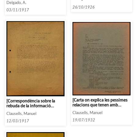
Española de Papeles
Delgado, A.
Vallin Pardo, el Trio Caffaret,
Fotográficos s’ofereix a
26/10/1926
Loyonnet-Cousin i Risler]
03/11/1917
adjuntar fotografias dels
artistes amb els programes de
concert]
[Carta on explica les pessimes
[Correspondència sobre la
relacions que tenen amb
rebuda de la informació
Daniel, que ha obert una
referent a la programació i
Clausells, Manuel
Clausells, Manuel
sucursal de la Cultural a
artistes contractats]
Barcelona, i la programació per
19/07/1932
12/03/1917
a la temporada]