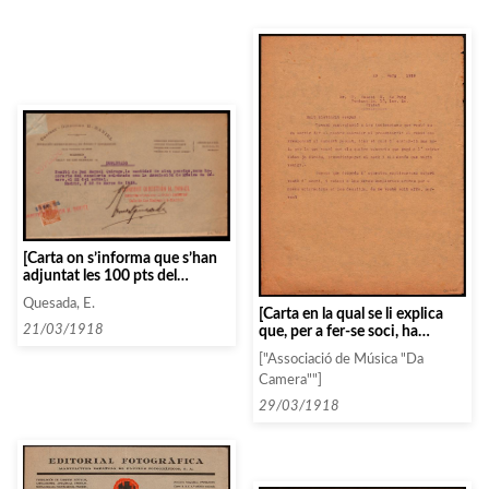
[Carta on s’informa que s’han
adjuntat les 100 pts del
concert de Quiroga, i s’adjunta
Quesada, E.
el duplicat. També comenta
[Carta en la qual se li explica
que li donarà més detalls sobre
que, per a fer-se soci, ha
21/03/1918
Vallin-Pardo pròximament]
d’abonar la quantitat total dels
["Associació de Música "Da
concerts passats de la
Camera""]
temporada actual]
29/03/1918