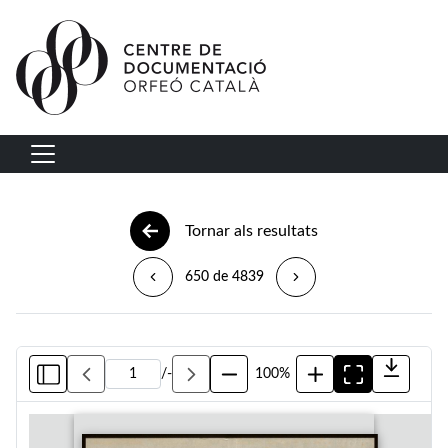
Vés al contingut
Navegació principal
Tornar als resultats
650 de 4839
/
-
100%