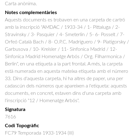
Carta anònima.
Notes complementàries
Aquests documents es trobaven en una carpeta de cartró
amb la inscripció "AMDAC / 1933-34 / 1- Pittaluga / 2-
Stravinsky / 3- Pasquier / 4- Smeterlin / 5- 6- Posselt / 7-
Orfeó Català Bach / 8- O.P.C. Madriguero / 9- Piatigorsky /
Garbusova / 10- Kreisler / 11- Sinfonica Madrid / 12-
Sinfonica Madrid Homenatge Arbós / Org. Filharmonica /
Berlin", en una etiqueta a la part frontal. A més, la carpeta
està numerada en aquesta mateixa etiqueta amb el número
33. Dins d'aquesta carpeta, hi ha altres de paper, una per
cadascún dels números que apareixen a l'etiqueta: aquests
documents, en concret, estaven dins d'una carpeta amb
l'inscripció "12 / Homenatge Arbós".
Signatura
7616
Codi Topogràfic
FC79 Temporada 1933-1934 (III)