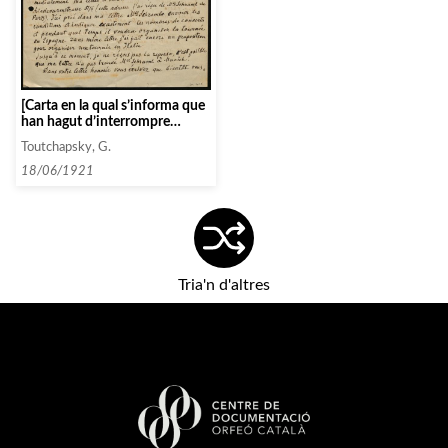
[Carta en la qual s’informa que
han hagut d’interrompre
alguns concerts]
Toutchapsky, G.
18/06/1921
Tria'n d'altres