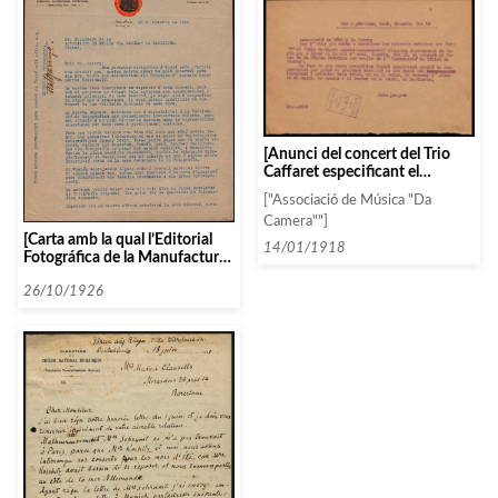
[Anunci del concert del Trio
Caffaret especificant el
programa: trio en MiM,
["Associació de Música "Da
Mozart; trio en SiM de
Camera""]
Brahms; i Trio en Mib de
[Carta amb la qual l’Editorial
Beethoven]
14/01/1918
Fotográfica de la Manufactura
Española de Papeles
Fotográficos s’ofereix a
26/10/1926
adjuntar fotografias dels
artistes amb els programes de
concert]