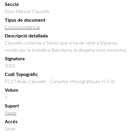
Secció
Fons Manuel Clausells
Tipus de document
Correspondència
Descripció detallada
Clausells comenta a Serres que si ha de venir a Espanya 
només per la troballa a Barcelona, la despesa seria excessiva.
Signatura
5001
Codi Topogràfic
FC17 Arxiu Clausells - Carpetes Monogràfiques N-S (I)
Volum
1
Suport
Paper
Accés
Lliure