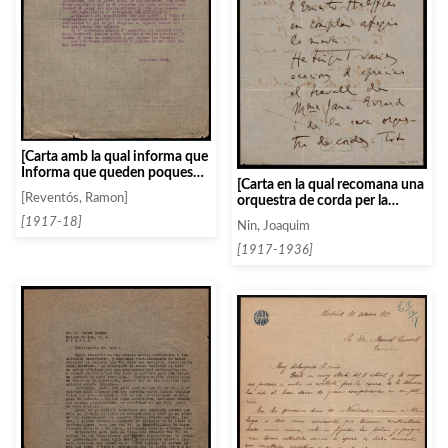
[Carta amb la qual informa que
Informa que queden poques
[Carta en la qual recomana una
llotges buides i de les
[Reventós, Ramon]
orquestra de corda per la
condicions que ofereixen
següent temporada i diu que
aquestes, com el preu de soci
[1917-18]
Nin, Joaquim
no ha escoltat res igual a París]
protector]
[1917-1936]