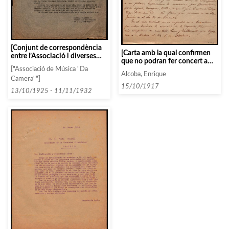
[Conjunt de correspondència
[Carta amb la qual confirmen
entre l’Associació i diverses
que no podran fer concert a
persones i entitats seguint un
Barcelona fins al mes de
["Associació de Música "Da
ordre alfabètic: GE]
Alcoba, Enrique
novembre, ja que abans estan
Camera""]
de gira per Màlaga]
15/10/1917
13/10/1925 - 11/11/1932