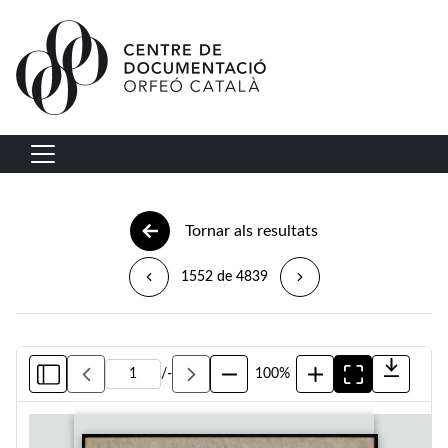
Vés al contingut
Navegació principal
Tornar als resultats
1552 de 4839
/
-
100%