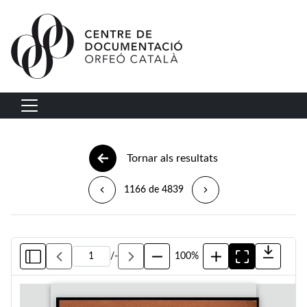
Vés al contingut
Navegació principal
Tornar als resultats
1166 de 4839
/
-
100%