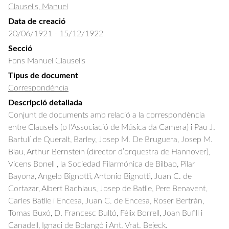
Clausells, Manuel
Data de creació
20/06/1921 - 15/12/1922
Secció
Fons Manuel Clausells
Tipus de document
Correspondència
Descripció detallada
Conjunt de documents amb relació a la correspondència 
entre Clausells (o l'Associació de Música da Camera) i Pau J. 
Bartulí de Queralt, Barley, Josep M. De Bruguera, Josep M. 
Blau, Arthur Bernstein (director d’orquestra de Hannover), 
Vicens Bonell , la Sociedad Filarmónica de Bilbao, Pilar 
Bayona, Angelo Bignotti, Antonio Bignotti, Juan C. de 
Cortazar, Albert Bachlaus, Josep de Batlle, Pere Benavent, 
Carles Batlle i Encesa, Juan C. de Encesa, Roser Bertràn, 
Tomas Buxó, D. Francesc Bultó, Félix Borrell, Joan Bufill i 
Canadell, Ignaci de Bolangó i Ant. Vrat. Bejeck.