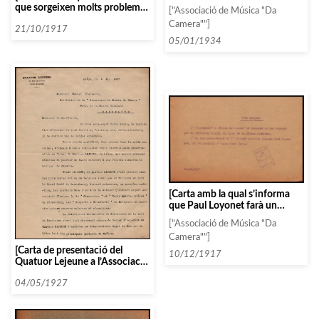
noves notícies sobre la
que sorgeixen molts problemes
["Associació de Música "Da
contratació de l’Orquestra
per contractar Lahowska, i es
Camera""]
Simfònica de París]
demana informació sobre el
21/10/1917
trio Risler- Hekking-Boucherit]
05/01/1934
[Carta amb la qual s’informa
que Paul Loyonet farà un
concert suposadament
["Associació de Música "Da
extraordinari]
Camera""]
[Carta de presentació del
10/12/1917
Quatuor Lejeune a l’Associació
de Música da Càmera de
Barcelona]
04/05/1927