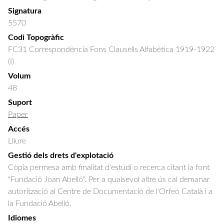
Signatura
5570
Codi Topogràfic
FC31 Correspondència Fons Clausells Alfabètica 1919-1922
(I)
Volum
48
Suport
Paper
Accés
Lliure
Gestió dels drets d'explotació
Còpia permesa amb finalitat d'estudi o recerca citant la font
"Fundació Joan Abelló". Per a qualsevol altre ús cal demanar
autorització al Centre de Documentació de l'Orfeó Català i a
la Fundació Abelló.
Idiomes