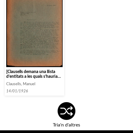
[Clausells demana una llista
d’entitats a les quals s’hauria
de convidar per tal de formar
Clausells, Manuel
una comissió organitzadora]
14/01/1926
Tria'n d'altres