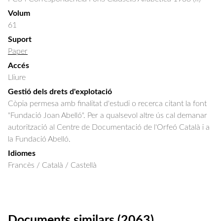
Volum
61
Suport
Paper
Accés
Lliure
Gestió dels drets d'explotació
Còpia permesa amb finalitat d'estudi o recerca citant la font
"Fundació Joan Abelló". Per a qualsevol altre ús cal demanar
autorització al Centre de Documentació de l'Orfeó Català i a
la Fundació Abelló.
Idiomes
Francès / Català / Castellà
Documents similars (2063)