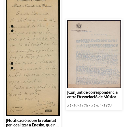
[Conjunt de correspondència
entre l’Associació de Música
de Càmera i la Societat
Filharmònica de Castelló]
21/10/1925 - 21/04/1927
[Notificació sobre la voluntat
per localitzar a Enesko, que no