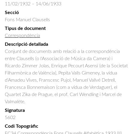
11/02/1932 – 14/06/1933
Secció
Fons Manuel Clausells
Tipus de document
Correspondència
Descripció detallada
Conjunt de documents amb relació a la correspondència 
entre Clausells (o l'Associació de Música da Camera) i 
Ricardo Zímmer Jolas, Enrique Pecourt Asensi (de la Societat 
Filharmònica de València), Pepita Valls Gimeney, la vídua 
d’Amadeu Vives, Franscesc Pujol, Manuel Vallvé Detrell, 
Francesca Bonnemaison (com a vídua de Verdaguer), el 
Quartet Zika de Prague, el prof. Carl Wendling i Marcel de 
Valmalète.
Signatura
5602
Codi Topogràfic
FC34 Correspondència Fons Clausells Alfabètica 1933 (II)