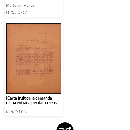
han tingut èxit perquè es troba
Martorell, Manuel
a Rumania]
[1913-1917]
[Carta fruit de la demanda
d’una entrada per dama sense
especificar a quin soci se li ha
d’atribuïr el cost d’aquesta]
03/02/1918