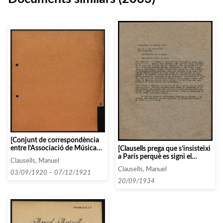
[Conjunt de correspondència
entre l’Associació de Música
[Clausells prega que s’insisteixi
da Camera i diverses persones i
a París perquè es signi el
Clausells, Manuel
entitats que comencen amb la
contracte de Herriot el més
Clausells, Manuel
lletra S, entre 1919 i 1922]
aviat possible]
03/09/1920 – 07/12/1921
20/09/1934