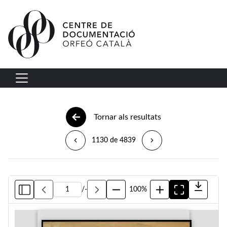
Vés al contingut
Navegació principal
Tornar als resultats
1130 de 4839
/
-
100%