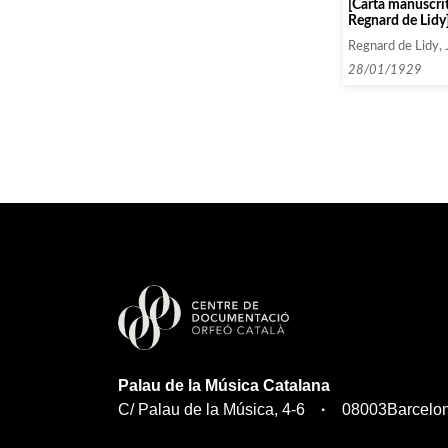
[Carta manuscrit
Regnard de Lidy
Regnard de Lidy, 
28/01/1929
Palau de la Música Catalana
C/ Palau de la Música, 4-6
08003
Barcelo