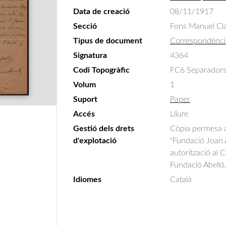
Data de creació
08/11/1917
Secció
Fons Manuel Cla
Tipus de document
Correspondènci
Signatura
4364
Codi Topogràfic
FC6 Separadors
Volum
1
Suport
Paper
Accés
Lliure
Gestió dels drets
Còpia permesa am
d'explotació
"Fundació Joan A
autorització al 
Fundació Abelló
Idiomes
Català