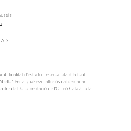
usells
a
 A-S
b finalitat d'estudi o recerca citant la font
belló". Per a qualsevol altre ús cal demanar
Centre de Documentació de l'Orfeó Català i a la
.