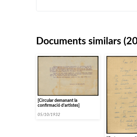
Documents similars (2
[Circular demanant la
confirmació d’artistes]
05/10/1932