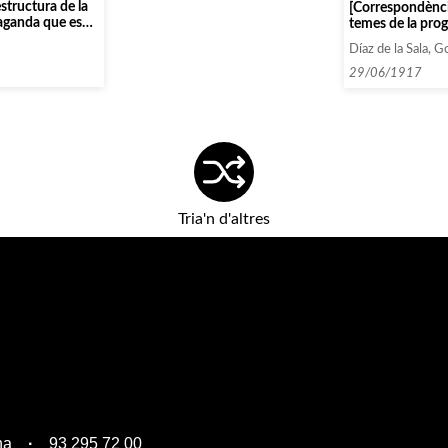
estructura de la
[Correspondènci
paganda que es
temes de la prog
e encara no son
artistes contrac
Díaz de la Sala, G
29/06/1917
Tria'n d'altres
na
93 295 72 00