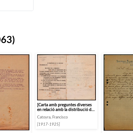
063)
[Carta amb preguntes diverses
en relació amb la distribució de
les localitats, el preu de quota
Catoyra, Francisco
mensual i altres]
[1917-1925]