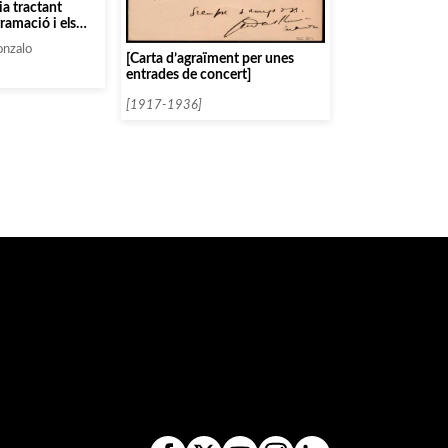
a tractant
ramació i els
tats]
onzalo
[Carta d’agraïment per unes
entrades de concert]
[1917-1936]