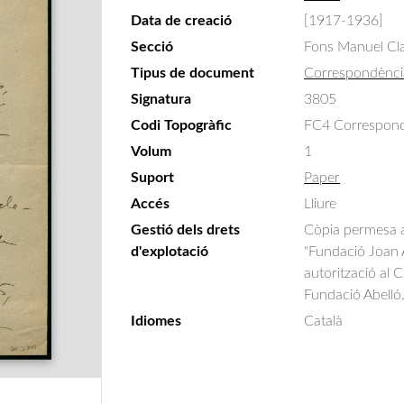
Data de creació
[1917-1936]
Secció
Fons Manuel Cla
Tipus de document
Correspondènci
Signatura
3805
Codi Topogràfic
FC4 Correspondè
Volum
1
Suport
Paper
Accés
Lliure
Gestió dels drets
Còpia permesa am
d'explotació
"Fundació Joan A
autorització al 
Fundació Abelló
Idiomes
Català