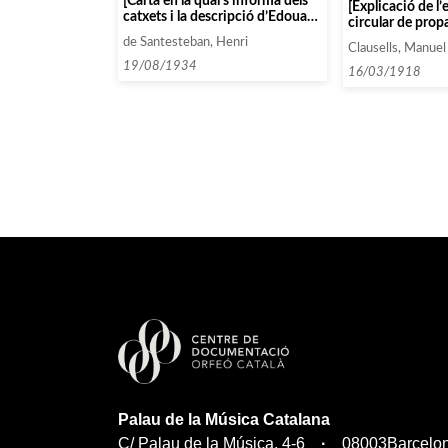
[Carta en la qual s’informa dels
[Explicació de l’
catxets i la descripció d’Edouard
circular de pro
Herriot]
repertirà als qu
de Santesteban, Henri
Clausells, Manuel
socis]
19/08/1934
16/03/1918
Palau de la Música Catalana
C/ Palau de la Música, 4-6
08003
Barcelo