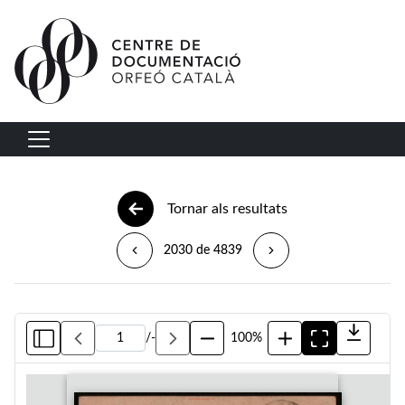
Vés al contingut
Navegació principal
Tornar als resultats
2030 de 4839
/
-
100%