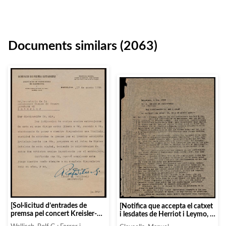
Documents similars (2063)
[Sol·licitud d’entrades de
[Notifica que accepta el catxet
premsa pel concert Kreisler-
i lesdates de Herriot i Leymo, i
Casals]
informa que no troba a ningú