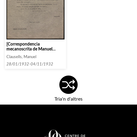
[Correspondencia
mecanoscrita de Manuel
Clausells a Xavier Nogués]
Clausells, Manuel
28/01/1932-04/11/1932
Tria'n d'altres