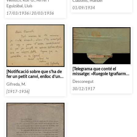
Wellisch, Rolf G.; Ferrer i
Clausells, Manuel
per a les actuacions de l’òpera
Eguizábal, Lluís
de París]
01/09/1934
17/03/1936 i 20/03/1936
[Telegrama que conté el
[Notificació sobre que s’ha de
missatge: «Ruegole tgrafiarme
fer un petit canvi, enlloc d’un
fecha eligen para trio femina,
«número extraordinari seria un
Desconegut
Daniel.»]
Gifreda, M.
número doble»]
30/12/1917
[1917-1936]