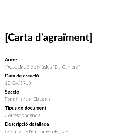
[Carta d’agraïment]
Autor
["Associació de Música "Da Camera""]
Data de creació
12/04/1918
Secció
Fons Manuel Clausells
Tipus de document
Correspondència
Descripció detallada
La firma de l'emisor és il·legible.