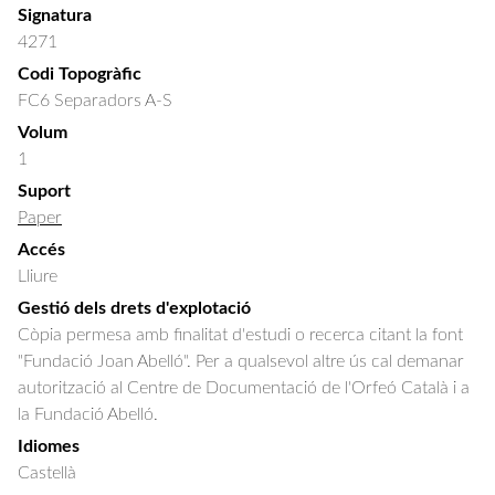
Signatura
4271
Codi Topogràfic
FC6 Separadors A-S
Volum
1
Suport
Paper
Accés
Lliure
Gestió dels drets d'explotació
Còpia permesa amb finalitat d'estudi o recerca citant la font
"Fundació Joan Abelló". Per a qualsevol altre ús cal demanar
autorització al Centre de Documentació de l'Orfeó Català i a
la Fundació Abelló.
Idiomes
Castellà