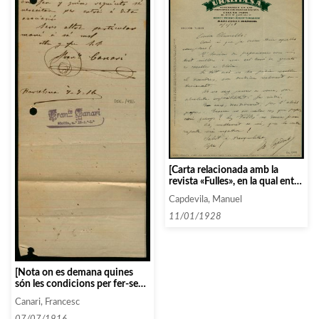
[Carta relacionada amb la
revista «Fulles», en la qual entre
altres coses, pregunta si sap
Capdevila, Manuel
d’alguna activitat per a tenir
ingressos]
11/01/1928
[Nota on es demana quines
són les condicions per fer-se
soci de l’Associació de Música
Canari, Francesc
«Da Camera»]