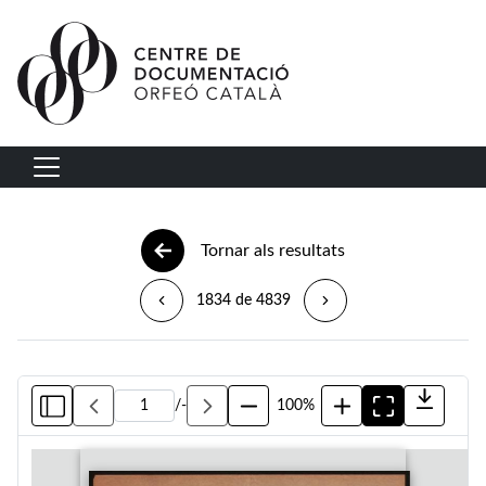
Vés al contingut
Navegació principal
Tornar als resultats
1834 de 4839
/
-
100%