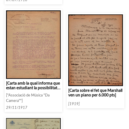
07/07/1916
[Carta amb la qual informa que
estan estudiant la possibilitat
[Carta sobre el fet que Marshall
de fer una tournée Lahowska-
ven un piano per 6.000 pts]
["Associació de Música "Da
Falla, per substituïr la de Vallin-
Camera""]
Parody, que ha hagut de ser
[1919]
aplaçada]
29/11/1917