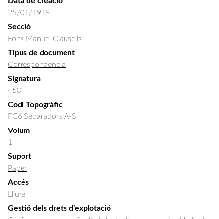
Data de creació
25/01/1918
Secció
Fons Manuel Clausells
Tipus de document
Correspondència
Signatura
4504
Codi Topogràfic
FC6 Separadors A-S
Volum
1
Suport
Paper
Accés
Lliure
Gestió dels drets d'explotació