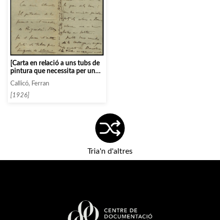
[Carta en relació a uns tubs de
pintura que necessita per un
quadre amb la imatge d’uns
Callicó, Ferran
bous]
[1926]
Tria'n d'altres