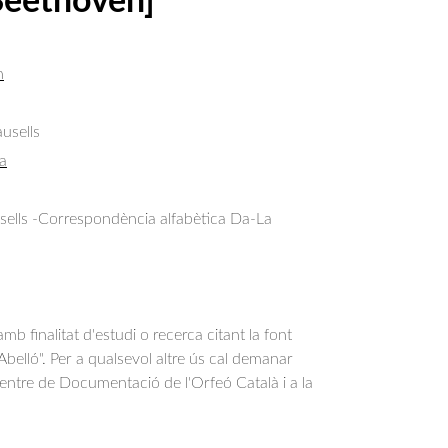
Beethoven]
n
usells
a
sells -Correspondència alfabètica Da-La
b finalitat d'estudi o recerca citant la font
belló". Per a qualsevol altre ús cal demanar
Centre de Documentació de l'Orfeó Català i a la
.