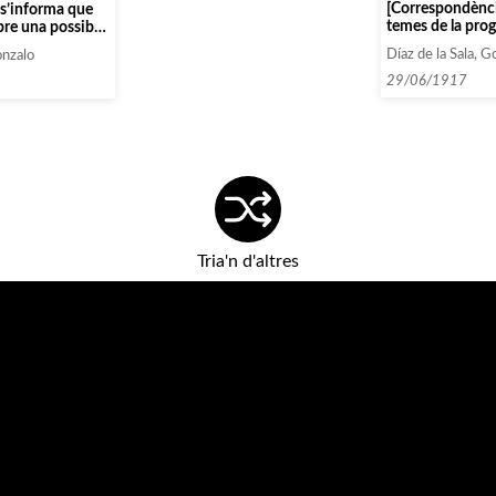
[Correspondènci
l s’informa que
temes de la prog
bre una possible
artistes contrac
 Trio fémina i
Díaz de la Sala, G
onzalo
ós]
29/06/1917
Tria'n d'altres