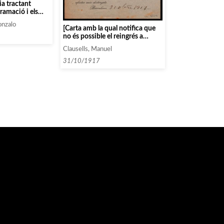
a tractant
ramació i els
tats]
onzalo
[Carta amb la qual notifica que
no és possible el reingrés a
l’Associació amb les mateixes
Clausells, Manuel
condicions de les que gaudia
abans de donar-se de baixa]
31/10/1917