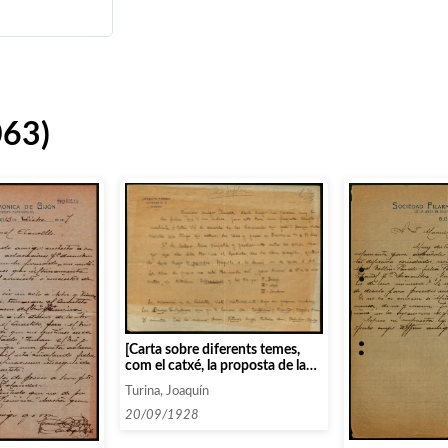
063)
[Carta sobre diferents temes,
com el catxé, la proposta de la
cantant Callao i sobre l’obra
Turina, Joaquín
inèdita de piano li diu que fa
referència a Caldetes]
20/09/1928