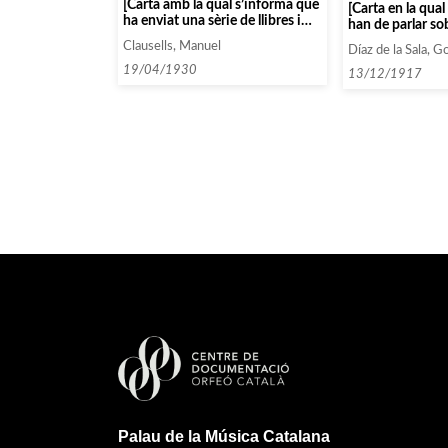
[Carta amb la qual s’informa que
[Carta en la qua
ha enviat una sèrie de llibres i
han de parlar so
fascicles per a que els examinin]
contractació del
Clausells, Manuel
Díaz de la Sala, G
del Quartet Arb
19/04/1930
13/12/1917
Palau de la Música Catalana