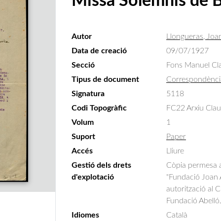
Missa Solemnis de 
Autor
Llongueras, Joa
Data de creació
09/07/1927
Secció
Fons Manuel Cla
Tipus de document
Correspondènci
Signatura
5118
Codi Topogràfic
FC22 Arxiu Clau
Volum
1
Suport
Paper
Accés
Lliure
Gestió dels drets
Còpia permesa am
d'explotació
"Fundació Joan A
autorització al 
Fundació Abelló
Idiomes
Català