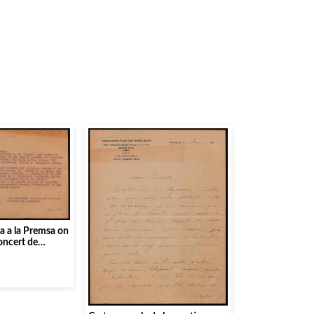
a a la Premsa on
concert de
s, Vianna da
cès i Ruiz-