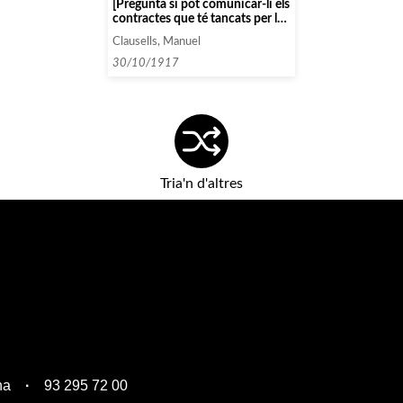
[Pregunta si pot comunicar-li els
contractes que té tancats per la
temporada present]
Clausells, Manuel
30/10/1917
Tria'n d'altres
na
93 295 72 00