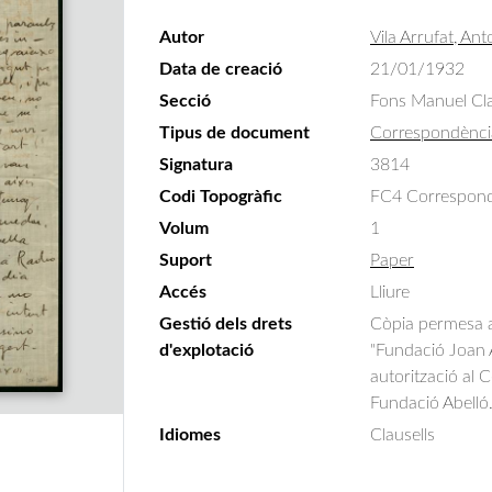
Autor
Vila Arrufat, Ant
Data de creació
21/01/1932
Secció
Fons Manuel Cla
Tipus de document
Correspondènci
Signatura
3814
Codi Topogràfic
FC4 Correspondè
Volum
1
Suport
Paper
Accés
Lliure
Gestió dels drets
Còpia permesa am
d'explotació
"Fundació Joan A
autorització al 
Fundació Abelló
Idiomes
Clausells