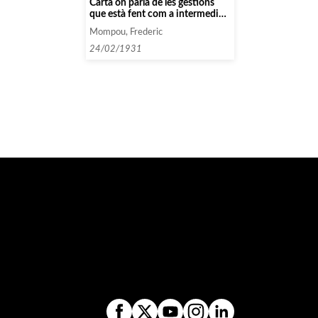
Carta on parla de les gestions
que està fent com a intermediari
per a un concert de Rubinstein,
Mompou, Frederic
Arthur.
24/02/1931