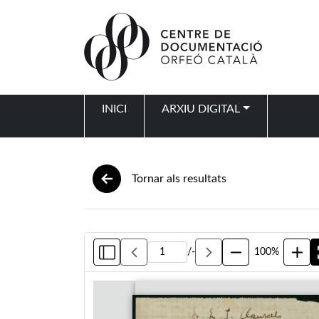
Vés al contingut
INICI
ARXIU DIGITAL
Navegació principal
Tornar als resultats
/
-
100%