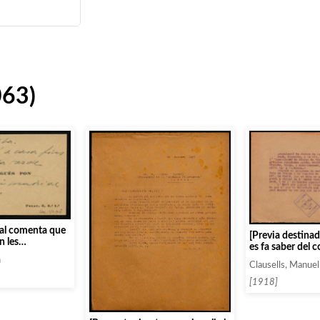
063)
ual comenta que
[Previa destinad
n les
es fa saber del 
ita en una
Fernández Arbó
n
a de Juan Nogués
Clausells, Manuel
Motta, Juli Fran
Cassaux]
[1918]