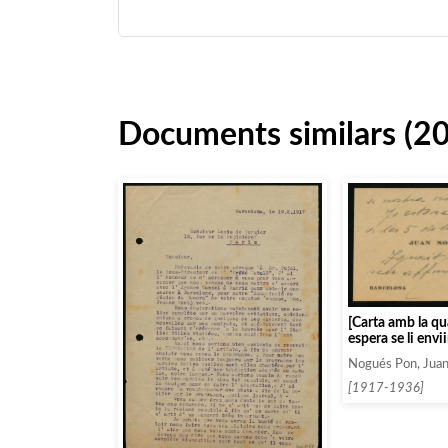
Documents similars (2
[Carta amb la q
espera se li envii
invitacions, escr
Nogués Pon, Jua
targeta de visit
Pon]
[1917-1936]