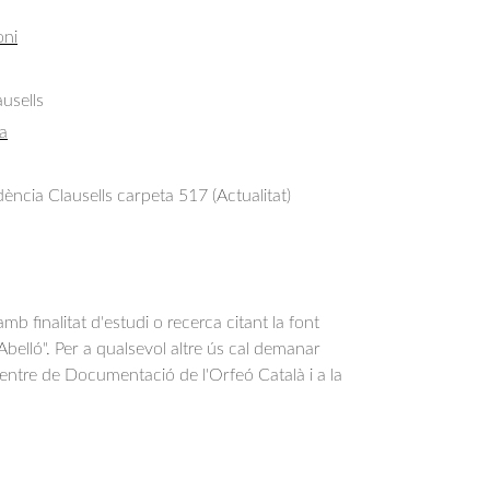
oni
usells
a
ncia Clausells carpeta 517 (Actualitat)
b finalitat d'estudi o recerca citant la font
belló". Per a qualsevol altre ús cal demanar
Centre de Documentació de l'Orfeó Català i a la
.