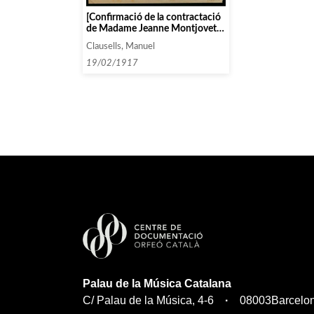
[Confirmació de la contractació
de Madame Jeanne Montjovet
per un concert de l’Associació]
Clausells, Manuel
19/02/1917
Palau de la Música Catalana
C/ Palau de la Música, 4-6
08003
Barcelo