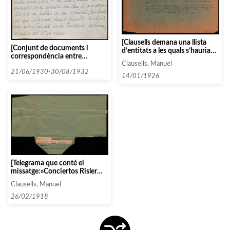
[Clausells demana una llista
[Conjunt de documents i
d’entitats a les quals s’hauria
correspondència entre
de convidar per tal de formar
Clausells, Manuel
l’Associació i diverses persones
una comissió organitzadora]
i entitats seguint un ordre
21/06/1930-30/08/1932
14/01/1926
alfabètic: Q]
[Telegrama que conté el
missatge:»Conciertos Risler
diecinueve veinticuatro
Clausells, Manuel
veintinueve abril cuatro
mayo»]
26/02/1918