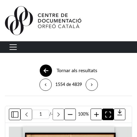
Vés al contingut
Navegació principal
Tornar als resultats
1554 de 4839
/
-
100%