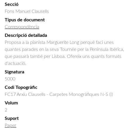
Secció
Fons Manuel Clausells
Tipus de document
Correspondència
Descripció detallada
Proposa a la pianista Marguerite Long perquè faci unes 
quantes parades en la seva Tournée per la Península Ibèrica, 
que passarà també per Lisboa. Ofereix uns quants formats 
d'actuació.
Signatura
5000
Codi Topogràfic
FC17 Arxiu Clausells - Carpetes Monogràfiques N-S (I)
Volum
2
Suport
Paper