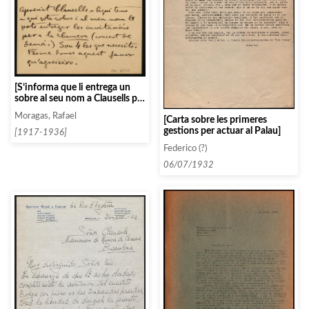
[S’informa que li entrega un
sobre al seu nom a Clausells per
a que li pugui entregar les
Moragas, Rafael
[Carta sobre les primeres
quatre invitacions pel concert
gestions per actuar al Palau]
de l’Associació]
[1917-1936]
Federico (?)
06/07/1932