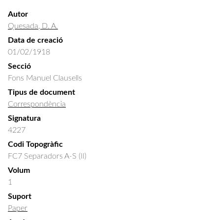
Autor
Quesada, D. A.
Data de creació
01/02/1918
Secció
Fons Manuel Clausells
Tipus de document
Correspondència
Signatura
4227
Codi Topogràfic
FC7 Separadors A-S (II)
Volum
1
Suport
Paper