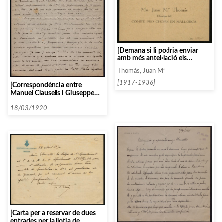
[Demana si li podria enviar
amb més antel·lació els
concertistes de l’Associació]
Thomàs, Juan Mª
[1917-1936]
[Correspondència entre
Manuel Clausells i Giuseppe
Gino Pasqualis Vittorio
Veneto]
18/03/1920
[Carta per a reservar de dues
entrades per la llotja de