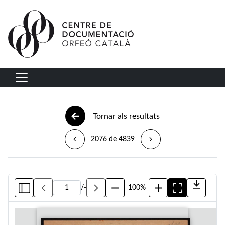
Vés al contingut
Navegació principal
Tornar als resultats
2076 de 4839
/
-
100%