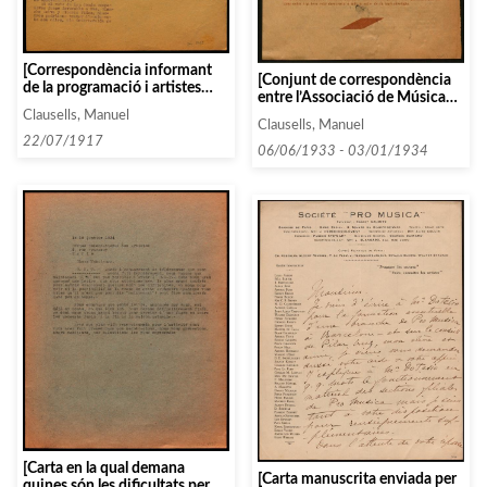
[Correspondència informant
[Conjunt de correspondència
de la programació i artistes
entre l’Associació de Música
contractats]
da Càmera i diverses persones i
Clausells, Manuel
Clausells, Manuel
entitats que comencen amb la
22/07/1917
lletra A, entre 1933 i 1934]
06/06/1933 - 03/01/1934
[Carta en la qual demana
[Carta manuscrita enviada per
quines són les dificultats per