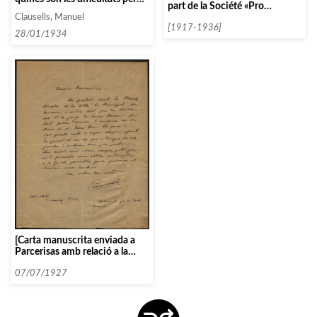
part de la Société «Pro
fer venir a l’OSP a Barcelona]
Musica»]
Clausells, Manuel
[1917-1936]
28/01/1934
[Carta manuscrita enviada a
Parcerisas amb relació a la
cobla «La Principal»]
07/07/1927