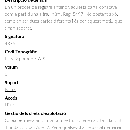
Descripció detallada
En un procés de registre anterior, aquesta carta constava 
com a part d'una altra. (núm. Reg. 5497) No obstant això, 
semblen ser dues cartes diferents i és per aquest motiu que 
s'han separat.
Signatura
4376
Codi Topogràfic
FC6 Separadors A-S
Volum
1
Suport
Paper
Accés
Lliure
Gestió dels drets d'explotació
Còpia permesa amb finalitat d'estudi o recerca citant la font
"Fundació Joan Abelló". Per a qualsevol altre ús cal demanar