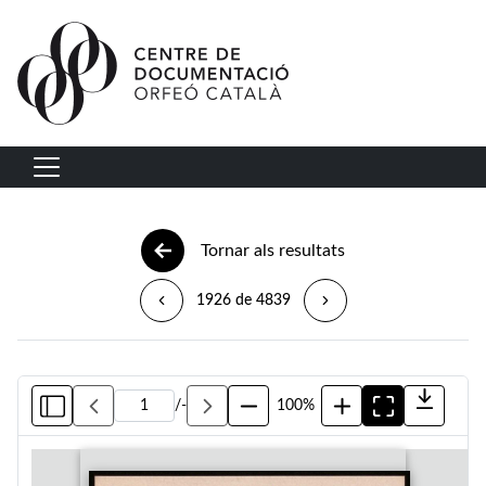
Vés al contingut
Navegació principal
Tornar als resultats
1926 de 4839
/
-
100%