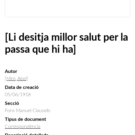
[Li desitja millor salut per la
passa que hi ha]
Autor
[Miró, Abel]
Data de creació
05/06/1918
Secció
Fons Manuel Clausells
Tipus de document
Correspondència