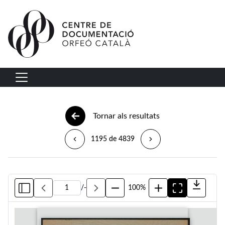
Vés al contingut
Navegació principal
Tornar als resultats
1195 de 4839
/
-
100%