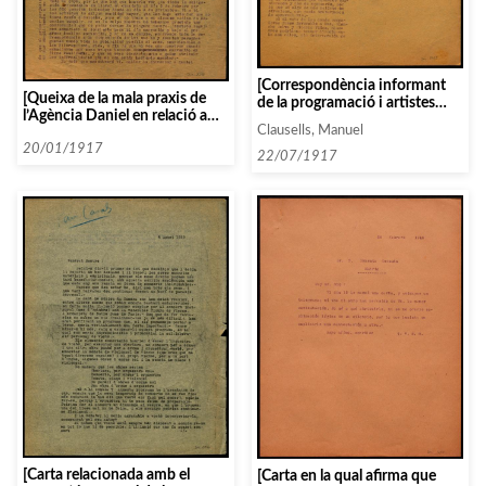
[Correspondència informant
[Queixa de la mala praxis de
de la programació i artistes
l’Agència Daniel en relació a
contractats]
Clausells, Manuel
una gira de concerts per
Espanya del «Cuarteto Poulet».
20/01/1917
22/07/1917
[Carta relacionada amb el
[Carta en la qual afirma que