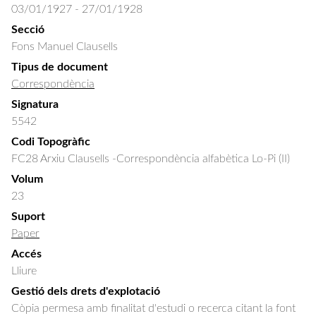
03/01/1927 - 27/01/1928
Secció
Fons Manuel Clausells
Tipus de document
Correspondència
Signatura
5542
Codi Topogràfic
FC28 Arxiu Clausells -Correspondència alfabètica Lo-Pi (II)
Volum
23
Suport
Paper
Accés
Lliure
Gestió dels drets d'explotació
Còpia permesa amb finalitat d'estudi o recerca citant la font