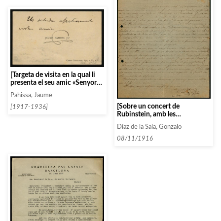
[Targeta de visita en la qual li
presenta el seu amic «Senyor
cura», del qual han estat
Pahissa, Jaume
parlant per telèfon]
[Sobre un concert de
[1917-1936]
Rubinstein, amb les
normatives que condicionen
Díaz de la Sala, Gonzalo
aquesta actuació]
08/11/1916