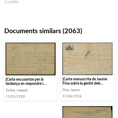
Castellà
Documents similars (2063)
[Carta manuscrita de Jaume
[Carta excusantse per la
Fina sobre la gestió dels
tardança en respondre i
Concerts d’Istiu]
preguntant si la data del
Fina, Jaume
Turina, Joaquín
concert serà al febrer i
demanant el programa exacte]
15/06/1926
11/01/1928