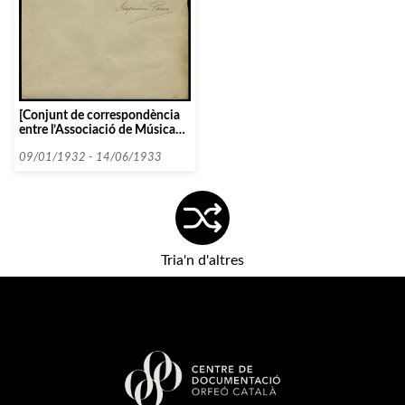
[Conjunt de correspondència
entre l’Associació de Música
da Càmera i diverses persones i
entitats que comencen amb la
09/01/1932 - 14/06/1933
lletra P, entorn de 1933]
Tria'n d'altres