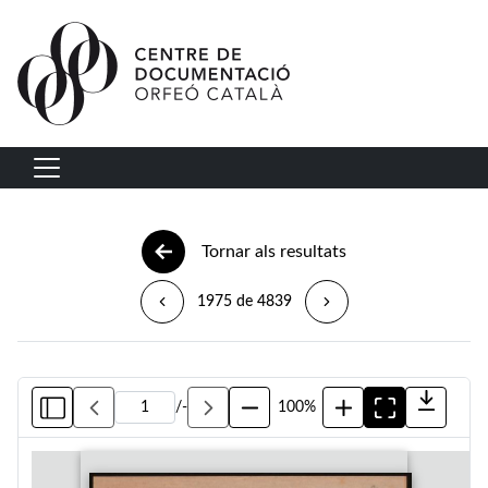
Vés al contingut
Navegació principal
Tornar als resultats
1975 de 4839
/
-
100%