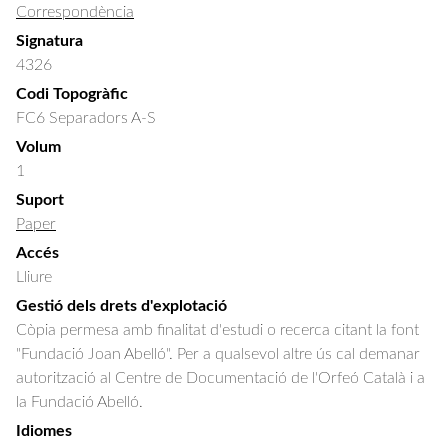
Correspondència
Signatura
4326
Codi Topogràfic
FC6 Separadors A-S
Volum
1
Suport
Paper
Accés
Lliure
Gestió dels drets d'explotació
Còpia permesa amb finalitat d'estudi o recerca citant la font
"Fundació Joan Abelló". Per a qualsevol altre ús cal demanar
autorització al Centre de Documentació de l'Orfeó Català i a
la Fundació Abelló.
Idiomes