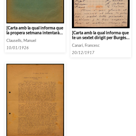
[Carta amb la qual informa que
[Carta amb la qual informa que
la propera setmana intentarà
te un sextet dirigit per Burgès i
quadrar algun concert on
Clausells, Manuel
convida a Clausells a casa seva
pugui participar-hi Anday]
Canari, Francesc
perquè pugui veure tot el
10/01/1926
repertori, format per més de 90
20/12/1917
obres, totes primeres
audicions]