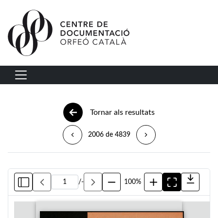
Vés al contingut
Navegació principal
Tornar als resultats
2006 de 4839
/
-
100%