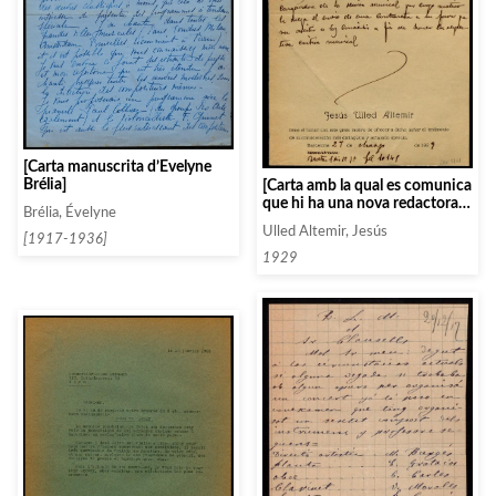
[Carta manuscrita d’Évelyne
Brélia]
[Carta amb la qual es comunica
que hi ha una nova redactora
Brélia, Évelyne
musical a la revista i prega
Ulled Altemir, Jesús
pugui tenir una entrevista amb
[1917-1936]
ella]
1929