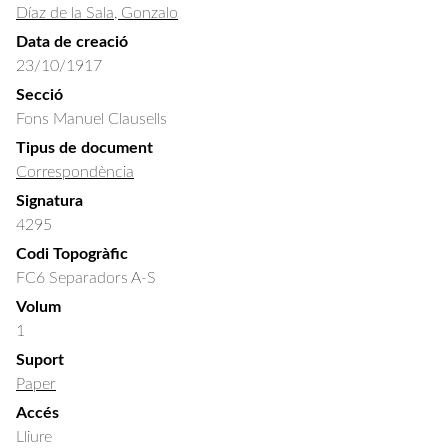
Díaz de la Sala, Gonzalo
Data de creació
23/10/1917
Secció
Fons Manuel Clausells
Tipus de document
Correspondència
Signatura
4295
Codi Topogràfic
FC6 Separadors A-S
Volum
1
Suport
Paper
Accés
Lliure