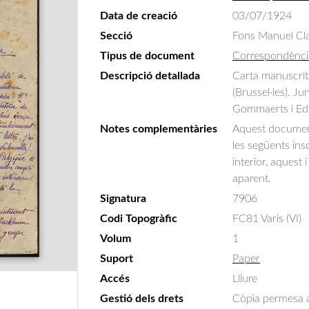
Data de creació
03/07/1924
Secció
Fons Manuel Cla
Tipus de document
Correspondènci
Descripció detallada
Carta manuscrit
(Brussel·les). J
Gommaerts i Edo
Notes complementàries
Aquest document
les següents insc
interior, aquest
aparent.
Signatura
7906
Codi Topogràfic
FC81 Varis (VI)
Volum
1
Suport
Paper
Accés
Lliure
Gestió dels drets
Còpia permesa am