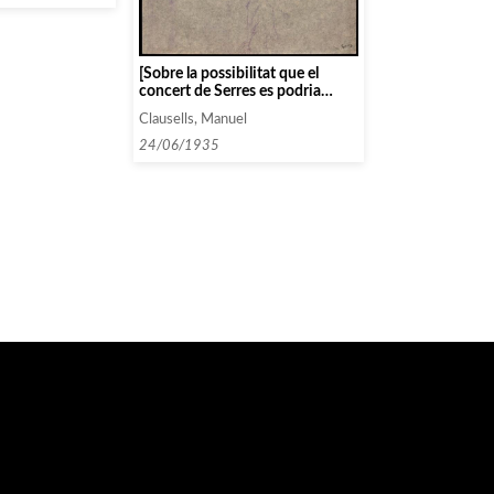
[Sobre la possibilitat que el
concert de Serres es podria
incloure en la programació de
Clausells, Manuel
les Audicions Intimes]
24/06/1935