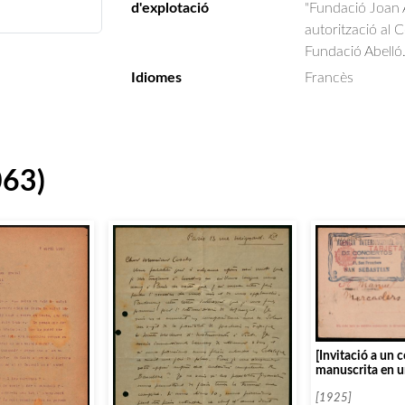
d'explotació
"Fundació Joan A
autorització al 
Fundació Abelló
Idiomes
Francès
063)
[Invitació a un 
manuscrita en u
postal]
[1925]