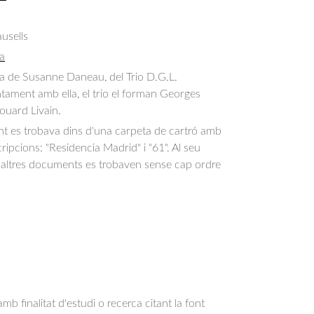
usells
a
a de Susanne Daneau, del Trio D.G.L. 
untament amb ella, el trio el forman Georges 
uard Livain.
 es trobava dins d'una carpeta de cartró amb
ripcions: "Residencia Madrid" i "61". Al seu
 i altres documents es trobaven sense cap ordre
b finalitat d'estudi o recerca citant la font