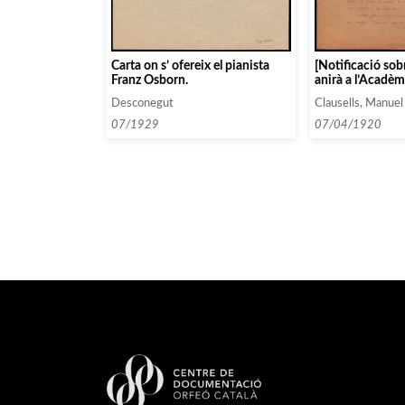
Carta on s’ ofereix el pianista
[Notificació sob
Franz Osborn.
anirà a l’Acadè
veure el piano d
Desconegut
Clausells, Manuel
07/1929
07/04/1920