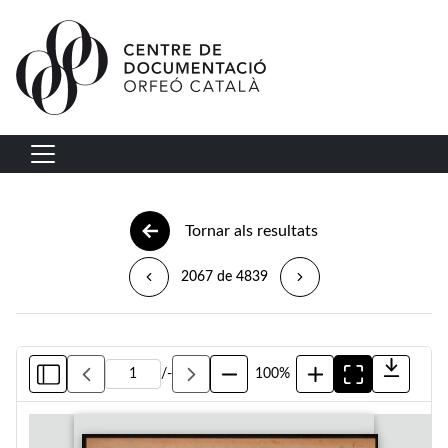
Vés al contingut
Navegació principal
Tornar als resultats
2067 de 4839
/
-
100%