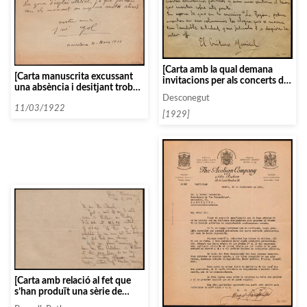
[Carta amb la qual demana
[Carta manuscrita excussant
invitacions per als concerts de
una absència i desitjant trobar-
l’Associació de Música da
se aviat al concert Wagner]
Desconegut
Camera]
11/03/1922
[1929]
[Carta amb relació al fet que
s’han produït una sèrie de
canvis en el viatge cap a la