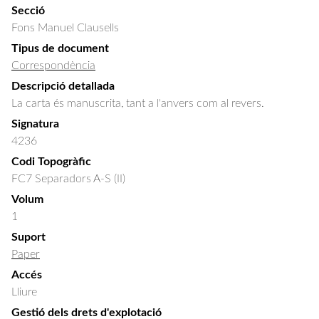
Secció
Fons Manuel Clausells
Tipus de document
Correspondència
Descripció detallada
La carta és manuscrita, tant a l'anvers com al revers.
Signatura
4236
Codi Topogràfic
FC7 Separadors A-S (II)
Volum
1
Suport
Paper
Accés
Lliure
Gestió dels drets d'explotació