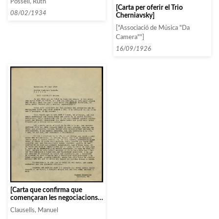
Possell, Ruth
Península. Informa també que
[Carta per oferir el Trio
ella mateixa porta el «material»
08/02/1934
Cherniavsky]
pels concerts de Dvorak i
Mozart]
["Associació de Música "Da
Camera""]
16/09/1926
[Carta que confirma que
començaran les negociacions
amb l’Universum Film
Clausells, Manuel
Aktiengesellschaft]