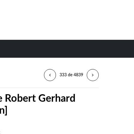
333 de 4839
e Robert Gerhard
n]
t