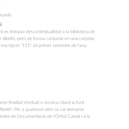
usells
a
es trobava descontextualitzat a la biblioteca de
or Abelló, pero de forma conjunta en una carpeta
inscripció "111". (al primer semestre de l'any
b finalitat d'estudi o recerca citant la font
belló". Per a qualsevol altre ús cal demanar
Centre de Documentació de l'Orfeó Català i a la
.