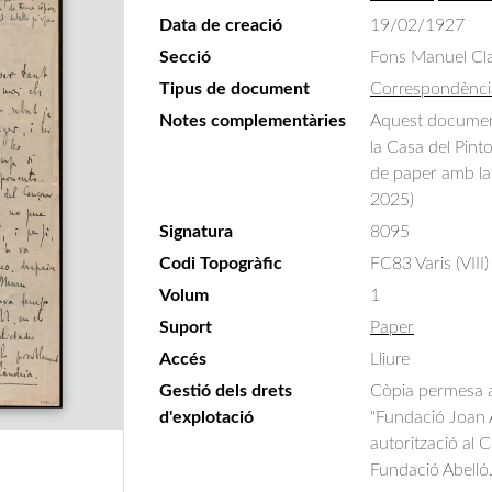
Data de creació
19/02/1927
Secció
Fons Manuel Cla
Tipus de document
Correspondènci
Notes complementàries
Aquest document 
la Casa del Pint
de paper amb la 
2025)
Signatura
8095
Codi Topogràfic
FC83 Varis (VIII)
Volum
1
Suport
Paper
Accés
Lliure
Gestió dels drets
Còpia permesa am
d'explotació
"Fundació Joan A
autorització al 
Fundació Abelló