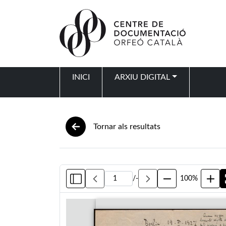
Vés al contingut
INICI
ARXIU DIGITAL
Navegació principal
Tornar als resultats
/
-
100%