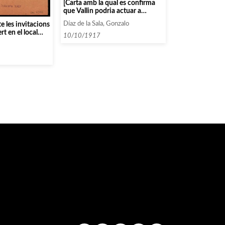
[Carta amb la qual es confirma
que Vallin podria actuar a
Barcelona durant el mes de
Díaz de la Sala, Gonzalo
e les invitacions
Desembre]
t en el local
10/10/1917
iació]