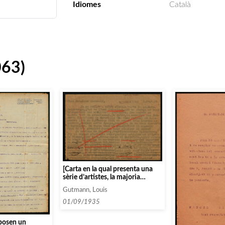
Idiomes
Català
063)
[Carta en la qual presenta una
sèrie d’artistes, la majoria
cantants que podrien passar de
Gutmann, Louis
Tournée per Espanya entre el
desembre del 1935 i febrer de
01/09/1935
1936]
oposen un