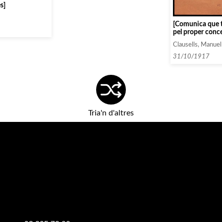
s]
[Comunica que t
pel proper concer
social de l’Assoc
Clausells, Manuel
31/10/1917
Tria'n d'altres